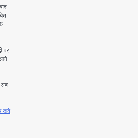
बाद
बित
कि
ों पर
 आगे
ा अब
 दावे