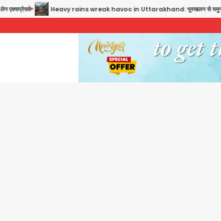
Heavy rains wreak havoc in Uttarakhand: भूस्खलन से यमुनोत्री, केदारनाथ और सिमली-ग्