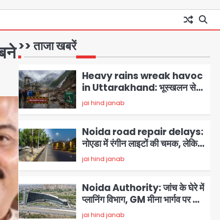
Noida Airport Elevated
Expressway: 50 किमी लंबे
एलिवेटेड एक्सप्रेसवे से दिल्ली-
मोहम्मद इमरान
1
हरियाणा से सीधे जुड़ेगा नोएडा एयरपोर्ट,
>> ताजा खबरें
बने
4000 करोड़ रुपये की लागत से बनेगा
Heavy rains wreak havoc
6-लेन एक्सप्रेसवे
in Uttarakhand: भूस्खलन से
यमुनोत्री, केदारनाथ और सिमली-
jai hind janab
2
ग्वालदम हाईवे बंद, चमोली-उत्तरकाशी
में श्रद्धालु फंसे, नदियां खतरे के निशान
Noida road repair delays:
के पार
नोएडा में रंगीन लाइटों की चमक, लेकिन
सड़कें अभी भी उखड़ी: प्राधिकरण के
jai hind janab
3
सौंदर्यीकरण बनाम आम आदमी की
परेशानी
Noida Authority: जांच के घेरे में
प्लानिंग विभाग, GM मीना भार्गव पर उठ
रहे सवाल, कार्रवाई में देरी पर भी चर्चा
jai hind janab
4
तेज