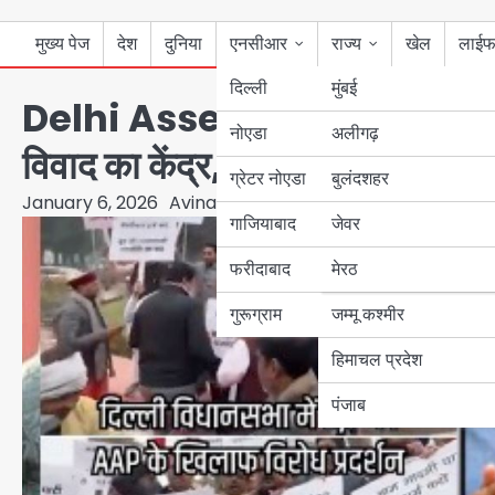
मुख्य पेज
देश
दुनिया
एनसीआर
राज्य
खेल
लाईफ
दिल्ली
मुंबई
Delhi Assembly winter session
नोएडा
उत्तर प्रदेश
अलीगढ़
विवाद का केंद्र, केजरीवाल से माफ़ी क
ग्रेटर नोएडा
बुलंदशहर
बिहार
January 6, 2026
Avinash Kumar
गाजियाबाद
जेवर
पंजाब
फरीदाबाद
मेरठ
हरियाणा
गुरूग्राम
जम्मू कश्मीर
हिमाचल प्रदेश
पंजाब