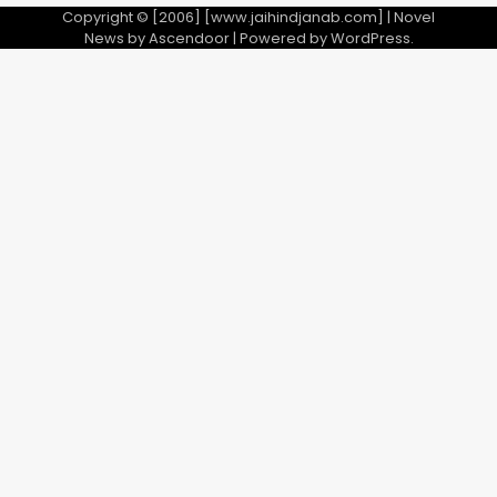
Copyright © [2006] [www.jaihindjanab.com] | Novel
News by
Ascendoor
| Powered by
WordPress
.