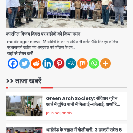
हिमाचल में मानसून का कहर: 145 सड़कें बंद,
224 ट्रांसफार्मर ठप, 798 करोड़ रुपये का
नुकसान
Team JHJ
5
कारगिल विजय दिवस पर शहीदों को किया नमन
modinagar news 18 वाहिनी के कमान अधिकारी कर्नल पीके सिंह एवं कॉलेज
Patna violence: पटना में सड़क हादसे में
प्रधानाचार्य सतीश चंद अग्रवाल एवं कॉलेज के एन…
युवक की मौत के बाद भड़की हिंसा, उपद्रवियों ने
यहां से शेयर करें
फूंकीं 10 गाड़ियां, ट्रैफिक पोस्ट और स्लीपर
jai hind janab
बस भी जलाई, NH-30 जाम
1
Green Arch Society: सेविअर ग्रीन
>> ताजा खबरें
आर्च में दूषित पानी में मिला ई-कोलाई, अथॉरिटी
ने शुरू की सैंपलिंग जांच
jai hind janab
2
थाईलैंड के स्कूल में गोलीबारी, 3 छात्रों समेत 6
लोगों की मौत; 15 घायल
Team JHJ
3