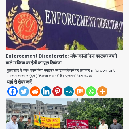
Green Arch Society: सेविअर ग्रीन
आर्च में दूषित पानी में मिला ई-कोलाई, अथॉरिटी
Enforcement Directorate: अवैध कॉलोनियां काटकर बेचने
ने शुरू की सैंपलिंग जांच
वाले माफिया पर ईडी का पूरा शिकंजा
jai hind janab
2
बुलंदशहर में अवैध कॉलोनियां काटकर प्लॉट बेचने वाले पर लगातार Enforcement
Directorate (ईडी) शिकंजा कस रही है। प्रवर्तन निदेशालय की…
थाईलैंड के स्कूल में गोलीबारी, 3 छात्रों समेत 6
यहां से शेयर करें
लोगों की मौत; 15 घायल
Team JHJ
3
Thailand School Shooting:
बैंकॉक के पास स्कूल में छात्र ने की अंधाधुंध
फायरिंग, हमलावर सहित सात की मौत, 15
Avinash Kumar
घायल
4