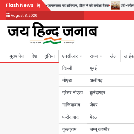
Skip
Flash News
स्त तक चलेगा जन-जागरूकता महाअभियान, डीएम ने की समीक्षा बैठक
एंटी-बर्गलरी सेल की 
to
August 8, 2026
content
मुख्य पेज
देश
दुनिया
एनसीआर
राज्य
खेल
लाईफ
दिल्ली
मुंबई
नोएडा
उत्तर प्रदेश
अलीगढ़
ग्रेटर नोएडा
बुलंदशहर
बिहार
गाजियाबाद
जेवर
पंजाब
फरीदाबाद
मेरठ
हरियाणा
गुरूग्राम
जम्मू कश्मीर