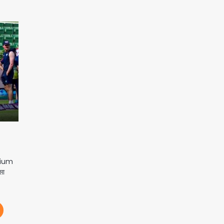
dium
सा