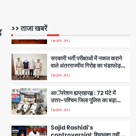
एंटी-बर्गलरी सेल की बड़ी कामयाबी,
चोरी के माल की खरीद-फरोख्त करने
वाले गिरोह का भंडाफोड़
Team JHJ
>> ताजा खबरें
ड
2
सरकारी भर्ती परीक्षाओं में नकल कराने
वाले अंतरराज्यीय गिरोह का भंडाफोड़,
मास्टरमाइंड समेत 7 गिरफ्तार
Team JHJ
3
आॅपरेशन ह्यप्रहारह्ण : 72 घंटे में
उत्तर-पश्चिम जिला पुलिस का बड़ा
एक्शन
Team JHJ
4
Sajid Rashidi’s
controversial: शिवभक्त नहीं,
आतंकवादी हैं’, मौलाना का कांवड़ियों पर
Avinash Kumar
5
विवादित बयान, BJP विधायक ने कराई