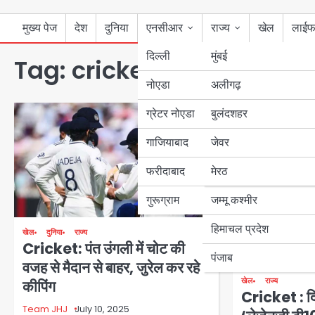
मुख्य पेज
देश
दुनिया
एनसीआर
राज्य
खेल
लाईफ
दिल्ली
मुंबई
Tag:
cricket
नोएडा
उत्तर प्रदेश
अलीगढ़
ग्रेटर नोएडा
बुलंदशहर
बिहार
गाजियाबाद
जेवर
पंजाब
फरीदाबाद
मेरठ
हरियाणा
गुरूग्राम
जम्मू कश्मीर
हिमाचल प्रदेश
खेल
दुनिया
राज्य
Cricket: पंत उंगली में चोट की
पंजाब
वजह से मैदान से बाहर, जुरेल कर रहे
खेल
राज्य
कीपिंग
Cricket : दिल्
Team JHJ
July 10, 2025