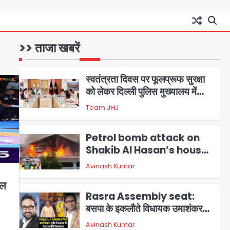
आॅपरेशन विस्टा 1.0: वीजा शर्तों का
उल्लंघन करने वाले 11 बांग्लादेशी
नागरिक सेंट्रल जिला पुलिस के हत्थे
>> ताजा खबरें
Team JHJ
चढ़े
1
स्वतंत्रता दिवस पर फूलप्रूफ सुरक्षा
को लेकर दिल्ली पुलिस मुख्यालय में
मंथन
2
Team JHJ
Petrol bomb attack on
Shakib Al Hasan’s house:
शेख हसीना की वर्चुअल प्रेस कॉन्फ्रेंस
Avinash Kumar
3
में जुड़ने पर भड़का गुस्सा, शाकिब अल
ाल
हसन के मगुरा स्थित घर पर पेट्रोल बम
Rasra Assembly seat:
से हमला
बसपा के इकलौते विधायक उमाशंकर
सिंह का निधन, दो साल से कैंसर से जूझ
Avinash Kumar
4