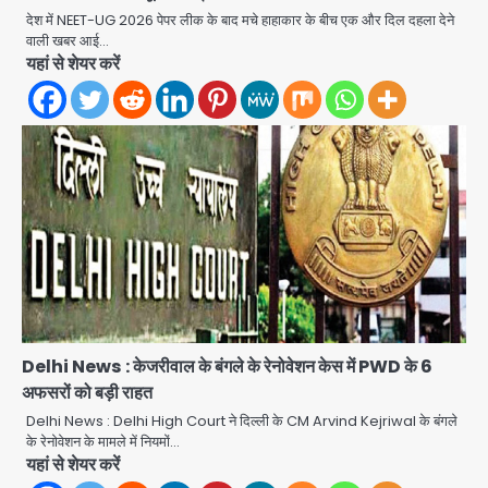
अब पहला स्थान हासिल करना लक्ष्य: डीएम
देश में NEET-UG 2026 पेपर लीक के बाद मचे हाहाकार के बीच एक और दिल दहला देने
वाली खबर आई…
Team JHJ
यहां से शेयर करें
2
28 साल बाद कानून के शिकंजे में आया हत्या का
फरार आरोपी
Team JHJ
3
डबल मर्डर का मुख्य साजिशकर्ता क्राइम ब्रांच
के हत्थे
Delhi News : केजरीवाल के बंगले के रेनोवेशन केस में PWD के 6
Team JHJ
अफसरों को बड़ी राहत
Delhi News : Delhi High Court ने दिल्ली के CM Arvind Kejriwal के बंगले
4
के रेनोवेशन के मामले में नियमों…
यहां से शेयर करें