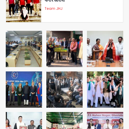
3
डबल मर्डर का मुख्य साजिशकर्ता क्राइम ब्रांच
के हत्थे
Team JHJ
4
रोहित चौधरी गैंग का कुख्यात बदमाश राजस्थान
से गिरफ्तार
Team JHJ
5
पुरा महादेव से बेटियों के स्वास्थ्य और सुरक्षा का