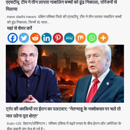
एएचटीयू टीम ने तीन लापता नाबालिग बच्चों को ढूंढ निकाला, परिजनों से
मिलाया
new delhi news दक्षिण पश्चिम जिले की एएचटीयू टीम ने तीन लापता नाबालिग बच्चों
को ढूंढ निकाला, जिनमें 15 साल…
यहां से शेयर करें
ट्रंप की धमकियों पर ईरान का पलटवार: ‘नेतन्याहू के नक्शेकदम पर चले तो
जल उठेगा पूरा क्षेत्र’
Noida Authority: कर्तव्यनिष्ठा की
Iran-US: तेहरान/वॉशिंगटन। पश्चिम एशिया में बढ़ते तनाव के बीच ईरान और अमेरिका के
मिसाल, मूसलाधार बारिश के बीच नोएडा
बीच जुबानी जंग तेज हो गई है।…