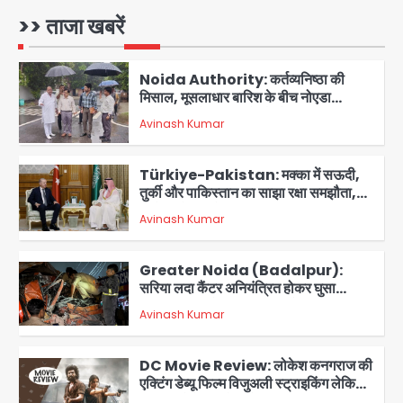
Avinash Kumar
1
डॉक्टर परामर्श सुविधा
>> ताजा खबरें
Noida Authority: कर्तव्यनिष्ठा की
मिसाल, मूसलाधार बारिश के बीच नोएडा
प्राधिकरण ने संभाला मोर्चा, सेक्टर 105
Avinash Kumar
आरडब्ल्यूए ने जताया आभार
2
Türkiye-Pakistan: मक्का में सऊदी,
तुर्की और पाकिस्तान का साझा रक्षा समझौता,
जानें इसके मायने
Avinash Kumar
3
Greater Noida (Badalpur):
सरिया लदा कैंटर अनियंत्रित होकर घुसा
किराना दुकान में , ड्राइवर की मौत
Avinash Kumar
4
DC Movie Review: लोकेश कनगराज की
एक्टिंग डेब्यू फिल्म विजुअली स्ट्राइकिंग लेकिन
स्क्रीनप्ले में कमजोर, लेकिन कहानी अधूरी रह
Avinash Kumar
5
गई, 3 स्टार रेटिंग