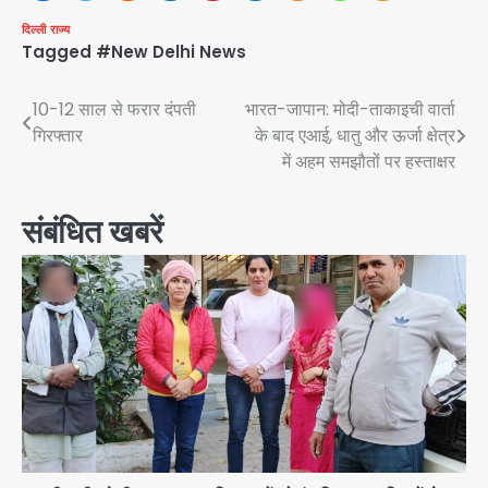
दिल्ली
राज्य
Tagged
#New Delhi News
Post
10-12 साल से फरार दंपती
भारत-जापान: मोदी-ताकाइची वार्ता
गिरफ्तार
के बाद एआई, धातु और ऊर्जा क्षेत्र
navigation
में अहम समझौतों पर हस्ताक्षर
संबंधित खबरें