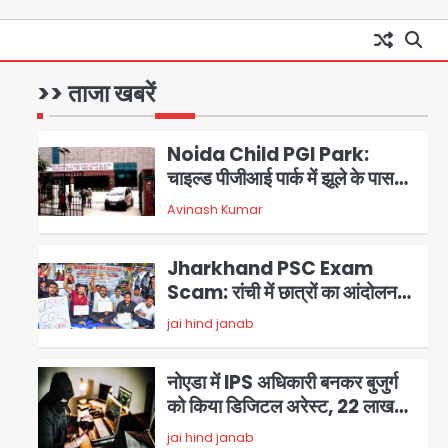
Noida News: गांजा तस्कर महिला
से सांठगांठ के आरोप में सिपाही
गिरफ्तार, सेवा से बर्खास्त, कई
>> ताजा खबरें
jai hind janab
पुलिसकर्मियों में डर
1
Noida Child PGI Park:
चाइल्ड पीजीआई पार्क में झूले के पास
लोहे की ग्रिल में उतरा करंट, 7 साल के
Avinash Kumar
2
बच्चे की हालत गंभीर, बिजली विभाग पर
लापरवाही का आरोप
Jharkhand PSC Exam
Scam: रांची में छात्रों का आंदोलन
तेज, सरकार से बातचीत को तैयार, रखीं
jai hind janab
3
दो बड़ी शर्तें
नोएडा में IPS अधिकारी बनकर बुजुर्ग
को किया डिजिटल अरेस्ट, 22 लाख
रुपये की ठगी
jai hind janab