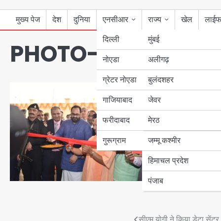
मुख्य पेज
देश
दुनिया
एनसीआर
राज्य
खेल
लाईफ
दिल्ली
मुंबई
PHOTO-2022-10-3
नोएडा
उत्तर प्रदेश
अलीगढ़
ग्रेटर नोएडा
बुलंदशहर
बिहार
गाजियाबाद
जेवर
पंजाब
फरीदाबाद
मेरठ
हरियाणा
गुरूग्राम
जम्मू कश्मीर
हिमाचल प्रदेश
पंजाब
सीएम योगी ने किया डेटा सेंटर क