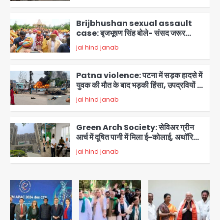
2
Brijbhushan sexual assault
case: बृजभूषण सिंह बोले- संसद जरूर
लौटूंगा, हुई चरित्र हत्या की कोशिश, प्रियंका
jai hind janab
3
गांधी को बरगलाया गया, यौन शोषण नहीं ‘गुड-
बैड टच’ का था मामला
Patna violence: पटना में सड़क हादसे में
युवक की मौत के बाद भड़की हिंसा, उपद्रवियों ने
फूंकीं 10 गाड़ियां, ट्रैफिक पोस्ट और स्लीपर
jai hind janab
बस भी जलाई, NH-30 जाम
4
Green Arch Society: सेविअर ग्रीन
आर्च में दूषित पानी में मिला ई-कोलाई, अथॉरिटी
ने शुरू की सैंपलिंग जांच
jai hind janab
5
Noida waterlogging: नोएडा में
‘हाईटेक सिटी’ के दावों की खुली पोल,
सेक्टर-95 अंडरपास में 3-4 फीट भरा पानी,
Avinash Kumar
आधे घंटे तक फंसी रही एम्बुलेंस
1