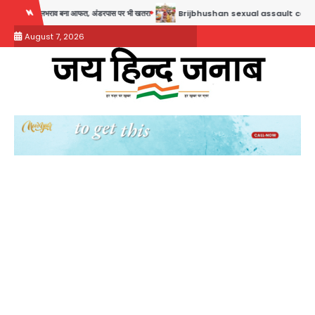
Skip
लभराव बना आफत, अंडरपास पर भी खतरा
Brijbhushan sexual assault case: बृजभूषण सिंह बोले- संसद 
to
August 7, 2026
content