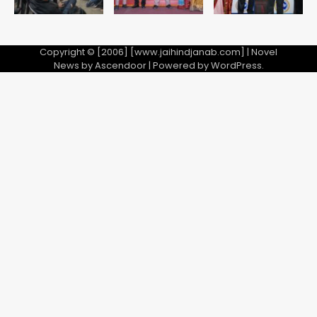
Copyright © [2006] [www.jaihindjanab.com] | Novel
News by
Ascendoor
| Powered by
WordPress
.