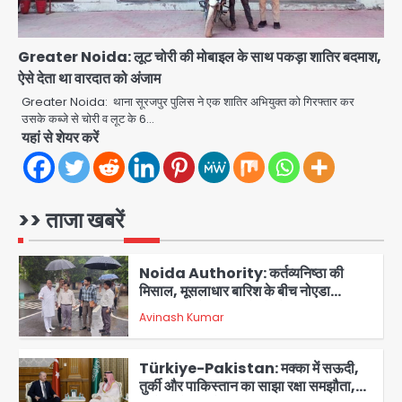
सरिया लदा कैंटर अनियंत्रित होकर घुसा
किराना दुकान में , ड्राइवर की मौत
Avinash Kumar
4
Greater Noida: लूट चोरी की मोबाइल के साथ पकड़ा शातिर बदमाश,
ऐसे देता था वारदात को अंजाम
DC Movie Review: लोकेश कनगराज की
एक्टिंग डेब्यू फिल्म विजुअली स्ट्राइकिंग लेकिन
Greater Noida: थाना सूरजपुर पुलिस ने एक शातिर अभियुक्त को गिरफ्तार कर
स्क्रीनप्ले में कमजोर, लेकिन कहानी अधूरी रह
उसके कब्जे से चोरी व लूट के 6…
Avinash Kumar
5
गई, 3 स्टार रेटिंग
यहां से शेयर करें
Felix Hospital Noida: फेलिक्स
हॉस्पिटल और नोएडा लोक मंच की पहल, अब
सिर्फ 30 रुपये में मिलेगी 24 घंटे ऑनलाइन
>> ताजा खबरें
Avinash Kumar
1
डॉक्टर परामर्श सुविधा
Noida Authority: कर्तव्यनिष्ठा की
मिसाल, मूसलाधार बारिश के बीच नोएडा
प्राधिकरण ने संभाला मोर्चा, सेक्टर 105
Avinash Kumar
आरडब्ल्यूए ने जताया आभार
2
Türkiye-Pakistan: मक्का में सऊदी,
तुर्की और पाकिस्तान का साझा रक्षा समझौता,