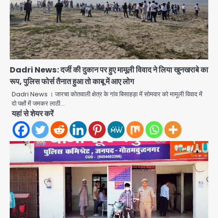
Dadri News: दर्जी की दुकान पर हुए मामूली विवाद ने लिया खुनखराबे का
रूप, पुलिस फोर्स तैनात हुआ तो काबू में आए लोग
Dadri News । जारचा कोतवाली क्षेत्र के गांव बिसाहड़ा में सोमवार को मामूली विवाद में
दो पक्षों में जमकर लाठी…
Noida Authority: कर्तव्यनिष्ठा की
यहां से शेयर करें
मिसाल, मूसलाधार बारिश के बीच नोएडा
प्राधिकरण ने संभाला मोर्चा, सेक्टर 105
Avinash Kumar
आरडब्ल्यूए ने जताया आभार
2
Türkiye-Pakistan: मक्का में सऊदी,
तुर्की और पाकिस्तान का साझा रक्षा समझौता,
जानें इसके मायने
Avinash Kumar
3
Greater Noida (Badalpur):