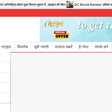
 घुसा किराना दुकान में , ड्राइवर की मौत
DC Movie Review: लोकेश कनगराज की एक्टिंग डेब
 स्टाइल
बिजनेस
मूवी-मस्ती
वायरल खबरें
ई-पेपर
संपर्क करें