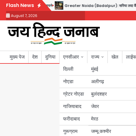
Skip
Flash News
समझौता, जानें इसके मायने
Greater Noida (Badalpur): सरिया लदा कैंटर अनियंत्रित होकर
to
August 7, 2026
content
मुख्य पेज
देश
दुनिया
एनसीआर
राज्य
खेल
लाईफ
दिल्ली
मुंबई
नोएडा
उत्तर प्रदेश
अलीगढ़
ग्रेटर नोएडा
बुलंदशहर
बिहार
गाजियाबाद
जेवर
पंजाब
फरीदाबाद
मेरठ
हरियाणा
गुरूग्राम
जम्मू कश्मीर