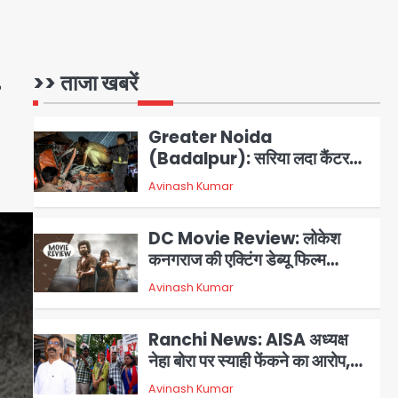
रक्षा समझौता, जानें इसके मायने
Avinash Kumar
1
Greater Noida
>> ताजा खबरें
(Badalpur): सरिया लदा कैंटर
अनियंत्रित होकर घुसा किराना दुकान
Avinash Kumar
2
में , ड्राइवर की मौत
DC Movie Review: लोकेश
कनगराज की एक्टिंग डेब्यू फिल्म
विजुअली स्ट्राइकिंग लेकिन स्क्रीनप्ले
Avinash Kumar
3
में कमजोर, लेकिन कहानी अधूरी रह गई,
3 स्टार रेटिंग
Ranchi News: AISA अध्यक्ष
नेहा बोरा पर स्याही फेंकने का आरोप,
ABVP कार्यकर्ताओं पर एक्शन; हेमंत
Avinash Kumar
4
सोरेन ने दी प्रतिक्रिया
Noida waterlogging: नोएडा
में ‘हाईटेक सिटी’ के दावों की खुली पोल,