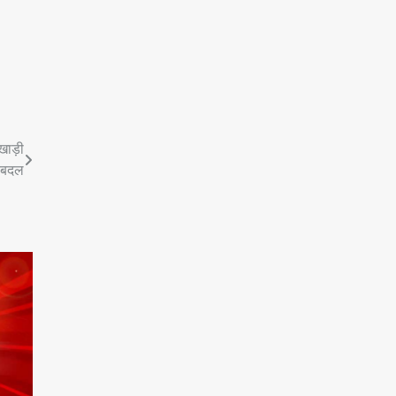
खाड़ी
ेरबदल