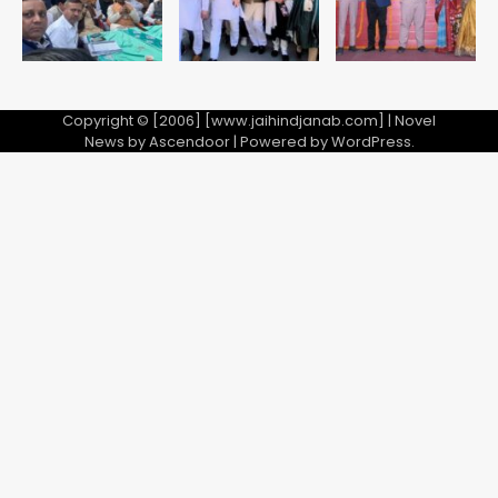
शेयर बाजार में निवेश के नाम पर 4.75 लाख की
ठगी, आरोपी ओडिशा से गिरफ्तार
Team JHJ
Copyright © [2006] [www.jaihindjanab.com] | Novel
News by
Ascendoor
| Powered by
WordPress
.
3
34 मुकदमों में शामिल वाहन चोर गिरफ्तार, पांच
चोरी के दोपहिया बरामद
Team JHJ
4
चाइनीज मांझे के खिलाफ दिल्ली पुलिस की बड़ी
कार्रवाई, पांच गिरफ्तार
Team JHJ
5