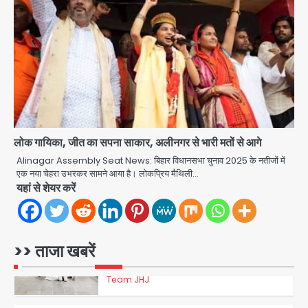
शेयर बाजार में निवेश के नाम पर 4.75 लाख की
ठगी, आरोपी ओडिशा से गिरफ्तार
Team JHJ
3
34 मुकदमों में शामिल वाहन चोर गिरफ्तार, पांच
चोरी के दोपहिया बरामद
लोक गायिका, जीत का सपना साकार, अलीनगर से भारी मतों से आगे
Team JHJ
Alinagar Assembly Seat News: बिहार विधानसभा चुनाव 2025 के नतीजों में
4
एक नया चेहरा उभरकर सामने आया है। लोकप्रिय मैथिली…
यहां से शेयर करें
चाइनीज मांझे के खिलाफ दिल्ली पुलिस की बड़ी
कार्रवाई, पांच गिरफ्तार
Team JHJ
5
>> ताजा खबरें
रांची की सड़कों पर ‘जंतर-मंतर’ जैसा बवाल!
छात्रों पर लाठियां चलीं तो गरमाई दिल्ली की
राजनीति—आखिर क्यों चुप हैं शाह और मोदी?
मोहम्मद इमरान
1