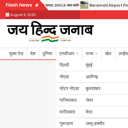
Skip
Flash News
ा डोप टेस्ट पॉजिटिव, 17 घायल; DGCA जांच जारी
Baramati Airport Plane Crash: रन
to
August 9, 2026
content
मुख्य पेज
देश
दुनिया
एनसीआर
राज्य
खेल
लाईफ
दिल्ली
मुंबई
नोएडा
उत्तर प्रदेश
अलीगढ़
ग्रेटर नोएडा
बुलंदशहर
बिहार
गाजियाबाद
जेवर
पंजाब
फरीदाबाद
मेरठ
हरियाणा
गुरूग्राम
जम्मू कश्मीर