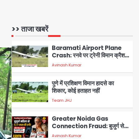
Air India Phuket Delhi
flight: कैप्टन का डोप टेस्ट
पॉजिटिव, 17 घायल; DGCA जांच
>> ताजा खबरें
Avinash Kumar
1
जारी
Baramati Airport Plane
Crash: रनवे पर ट्रेनी विमान क्रैश,
जांच शुरू
Avinash Kumar
2
पुणे में प्रशिक्षण विमान हादसे का
शिकार, कोई हताहत नहीं
Team JHJ
3
Greater Noida Gas
Connection Fraud: बुजुर्ग से
वीडियो कॉल पर 9.77 लाख की साइबर
Avinash Kumar
4
फ्रॉड