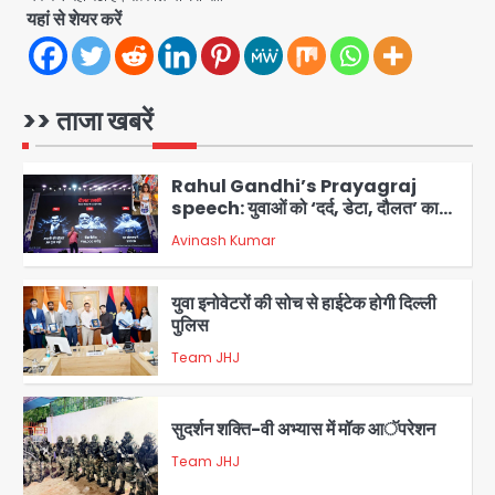
Team JHJ
यहां से शेयर करें
5
Noida Sector-49: सेक्टर-49 में 18
साल की मेड ने की खुदकुशी, शरीर पर नहीं मिली
कोई बाहरी
>> ताजा खबरें
Avinash Kumar
1
Rahul Gandhi’s Prayagraj
speech: युवाओं को ‘दर्द, डेटा, दौलत’ का
संदेश, बीजेपी का वार
Avinash Kumar
2
युवा इनोवेटरों की सोच से हाईटेक होगी दिल्ली
पुलिस
Team JHJ
3
सुदर्शन शक्ति-वी अभ्यास में मॉक आॅपरेशन
Team JHJ