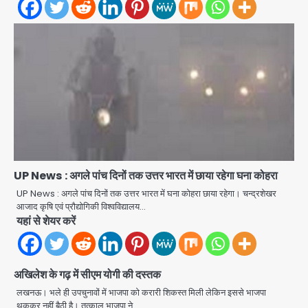
Rahul Gandhi’s Prayagraj
speech: युवाओं को ‘दर्द, डेटा, दौलत’ का
संदेश, बीजेपी का वार
Avinash Kumar
2
युवा इनोवेटरों की सोच से हाईटेक होगी दिल्ली
पुलिस
Team JHJ
UP News : अगले पांच दिनों तक उत्तर भारत में छाया रहेगा घना कोहरा
3
UP News : अगले पांच दिनों तक उत्तर भारत में घना कोहरा छाया रहेगा। चन्द्रशेखर
आजाद कृषि एवं प्रौद्योगिकी विश्वविद्यालय…
सुदर्शन शक्ति-वी अभ्यास में मॉक आॅपरेशन
यहां से शेयर करें
Team JHJ
4
अखिलेश के गढ़ में सीएम योगी की दस्तक
एयरपोर्ट का फर्जी कर्मचारी बनकर 3 लाख
उड़ाए, अब पहुंचा सलाखों के पीछे
लखनऊ। भले ही उपचुनावों में भाजपा को करारी शिकस्त मिली लेकिन इससे भाजपा
थककर नहीं बैठी है। तत्काल भाजपा ने…