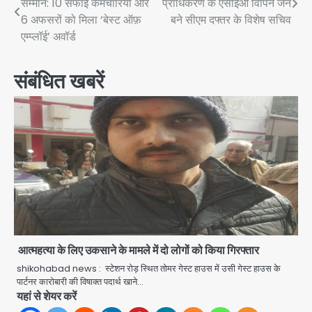
सम्मान: 10 सफाई कर्मचारियों और
प्राधिकरण के एसीईओ विपिन जैन
navigation
6 अफसरों को मिला ‘बेस्ट ऑफ़
बने सीएम दफ्तर के विशेष सचिव
एम्प्लॉई’ अवॉर्ड
संबंधित खबरें
आत्महत्या के लिए उकसाने के मामले में दो लोगों को किया गिरफ्तार
shikohabad news : स्टेशन रोड़ स्थित तोमर गेस्ट हाउस में उसी गेस्ट हाउस के
पार्टनर कारोबारी की विषाक्त पदार्थ खाने…
यहां से शेयर करें