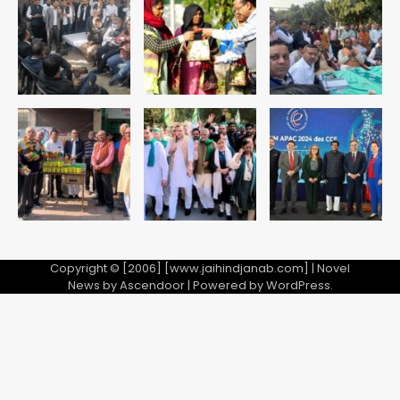
सुदर्शन शक्ति-वी अभ्यास में मॉक आॅपरेशन
Team JHJ
4
एयरपोर्ट का फर्जी कर्मचारी बनकर 3 लाख
उड़ाए, अब पहुंचा सलाखों के पीछे
Team JHJ
5
Copyright © [2006] [www.jaihindjanab.com] | Novel
News by
Ascendoor
| Powered by
WordPress
.