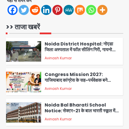
यहां से शेयर करें
1
Noida District Hospital: नोएडा
जिला अस्पताल में फॉल सीलिंग गिरी, गायनो
>> ताजा खबरें
OT गैलरी में बड़ा हादसा टला; मरीजों की सुरक्षा
Avinash Kumar
पर उठे सवाल
2
Congress Mission 2027:
गाजियाबाद कांग्रेस के सह-पर्यवेक्षक बने
सतेन्द्र शर्मा, गौतमबुद्धनगर नेताओं ने जताया
Avinash Kumar
आभार
3
Noida Bal Bharati School
Notice: सेक्टर-21 के बाल भारती स्कूल में
बिना खिड़की-वेंटिलेशन बेसमेंट में चल रही थी
Avinash Kumar
8वीं की क्लास, NCPCR की शिकायत पर
4
भेजा नोटिस
Rahul Gandhi Prayagraj Visit:
राहुल गांधी प्रयागराज पहुंचे, साथ में प्रियंका की
बेटी मिराया; केपी ग्राउंड में छात्रों से संवाद,
Avinash Kumar
5
सिर्फ 5 हजार मौजूद