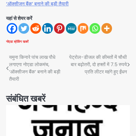
‘ऑक्सीजन बैंक’ बनाने की बड़ी तैयारी
यहां से शेयर करें
नोएडा
ब्रेकिंग खबरें
Post
यमुना किनारे पांच लाख पौधे
पेट्रोल-डीजल की कीमतों में चौथी
लगाएगा नोएडा लोकमंच,
बार बढ़ोतरी, दो हफ्तों में 7.5 रुपये
navigation
‘ऑक्सीजन बैंक’ बनाने की बड़ी
प्रति लीटर महंगे हुए ईंधन
तैयारी
संबंधित खबरें