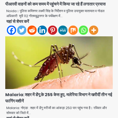
OT गैलरी में बड़ा हादसा टला; मरीजों की सुरक्षा
पीआरवी वाहनों को कम समय में पहुंचने में किया जा रहे हैं लगातार प्रयास
Avinash Kumar
पर उठे सवाल
2
Noida। पुलिस कमिश्नर लक्ष्मी सिंह के निर्देशन व पुलिस उपायुक्त यातायात व नोडल
अधिकारी यूपी 112 गौतमबुद्धनगर के पर्यवेक्षण में…
Congress Mission 2027:
यहां से शेयर करें
गाजियाबाद कांग्रेस के सह-पर्यवेक्षक बने
सतेन्द्र शर्मा, गौतमबुद्धनगर नेताओं ने जताया
Avinash Kumar
आभार
3
Noida Bal Bharati School
Notice: सेक्टर-21 के बाल भारती स्कूल में
बिना खिड़की-वेंटिलेशन बेसमेंट में चल रही थी
Avinash Kumar
8वीं की क्लास, NCPCR की शिकायत पर
4
भेजा नोटिस
Rahul Gandhi Prayagraj Visit:
राहुल गांधी प्रयागराज पहुंचे, साथ में प्रियंका की
बेटी मिराया; केपी ग्राउंड में छात्रों से संवाद,
Avinash Kumar
5
सिर्फ 5 हजार मौजूद
Malaria: शहर में डेंगू के 255 केस हुए, मलेरिया विभाग ने खरीदीं तीन नई
फागिंग मशीनें
Noida Sector 105: हाई कोर्ट जज व पूर्व
Malaria: नोएडा : शहर में डेंगू मरीजों का आंकड़ा 250 पार पहुंच गया है। रविवार और
कैबिनेट सेक्रेटरी ने बच्चों संग चलाया सफाई
सोमवार को जिले में…
अभियान, 160 किलो कूड़ा हटाया
Avinash Kumar