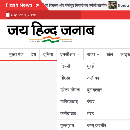
Skip
Flash News
यार; जुबीन गर्ग की विरासत और बॉलीवुड सितारों का जमीनी सहयोग
Noida Sector 105: हाई 
to
August 8, 2026
content
मुख्य पेज
देश
दुनिया
एनसीआर
राज्य
खेल
लाईफ
दिल्ली
मुंबई
नोएडा
उत्तर प्रदेश
अलीगढ़
ग्रेटर नोएडा
बुलंदशहर
बिहार
गाजियाबाद
जेवर
पंजाब
फरीदाबाद
मेरठ
हरियाणा
गुरूग्राम
जम्मू कश्मीर