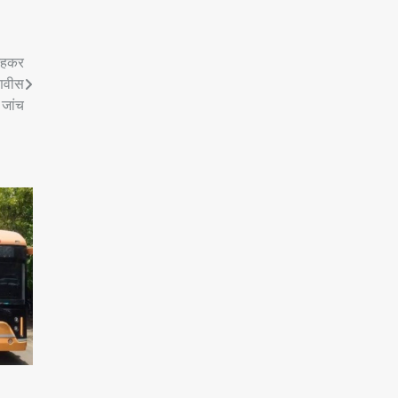
 कहकर
डणवीस
 जांच