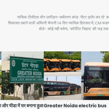
नासिक टीसीएस यौन उत्पीड़न-धर्मांतरण कांड: ‘मैटर ड्रॉप कर दो’
शिकायत दबाने वाली अश्विनी चैनानी 14 दिन न्यायिक हिरासत में, CM फ
बोले- कोई नहीं बचेगा, ‘कॉर्पोरेट जिहाद’ की जड़ तक
ा और यीडा में घर बनाना हुआ
Greater Noida electric bus