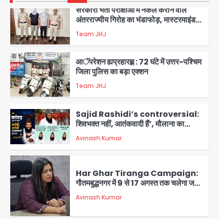
सरकारी भर्ती परीक्षाओं में नकल कराने वाले
अंतरराज्यीय गिरोह का भंडाफोड़, मास्टरमाइंड
समेत 7 गिरफ्तार
Team JHJ
3
आॅपरेशन ह्यप्रहारह्ण : 72 घंटे में उत्तर-पश्चिम
जिला पुलिस का बड़ा एक्शन
Team JHJ
4
Sajid Rashidi’s controversial:
शिवभक्त नहीं, आतंकवादी हैं’, मौलाना का
कांवड़ियों पर विवादित बयान, BJP विधायक ने
Avinash Kumar
कराई FIR, NSA की मांग
5
Har Ghar Tiranga Campaign:
गौतमबुद्धनगर में 9 से 17 अगस्त तक चलेगा जन-
जागरूकता महाअभियान, डीएम ने की समीक्षा
Avinash Kumar
बैठक
1