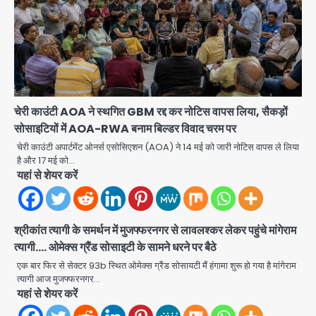
चेरी काउंटी AOA ने स्थगित GBM रद्द कर नोटिस वापस लिया, सैकड़ों
सोसाइटियों में AOA-RWA बनाम बिल्डर विवाद चरम पर
चेरी काउंटी अपार्टमेंट ओनर्स एसोसिएशन (AOA) ने 14 मई को जारी नोटिस वापस ले लिया
है और 17 मई को…
एंटी-बर्गलरी सेल की बड़ी कामयाबी, चोरी के
यहां से शेयर करें
माल की खरीद-फरोख्त करने वाले गिरोह का
भंडाफोड़
Team JHJ
2
श्रीकांत त्यागी के समर्थन में मुजफ्फरनगर से लावलश्कर लेकर पहुंचे मांगेराम
त्यागी…. ओमेक्स ग्रैंड सोसाइटी के सामने धरने पर बैठे
सरकारी भर्ती परीक्षाओं में नकल कराने वाले
अंतरराज्यीय गिरोह का भंडाफोड़, मास्टरमाइंड
एक बार फिर से सेक्टर 93b स्थित ओमेक्स ग्रैंड सोसायटी मैं हंगामा शुरू हो गया है मांगेराम
समेत 7 गिरफ्तार
त्यागी आज मुजफ्फरनगर…
Team JHJ
यहां से शेयर करें
3