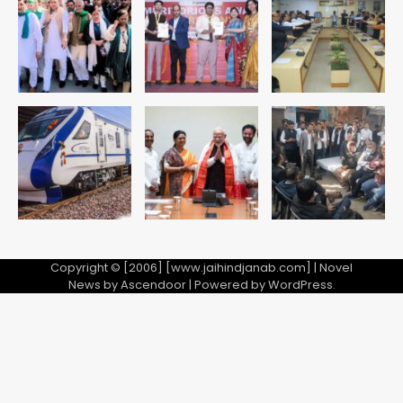
Copyright © [2006] [www.jaihindjanab.com] | Novel
News by
Ascendoor
| Powered by
WordPress
.