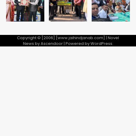
8वीं की क्लास, NCPCR की शिकायत पर
5
भेजा नोटिस
Copyright © [2006] [www.jaihindjanab.com] | Novel
News by
Ascendoor
| Powered by
WordPress
.