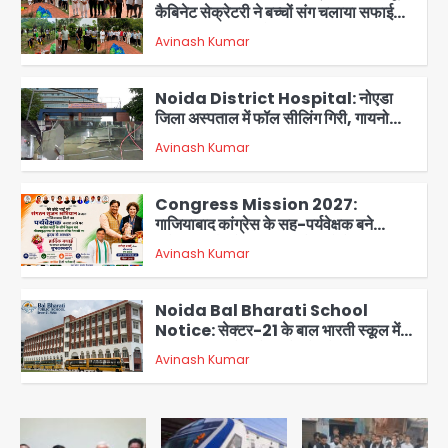
कैबिनेट सेक्रेटरी ने बच्चों संग चलाया सफाई
अभियान, 160 किलो कूड़ा हटाया
Avinash Kumar
2
Noida District Hospital: नोएडा
जिला अस्पताल में फॉल सीलिंग गिरी, गायनो
OT गैलरी में बड़ा हादसा टला; मरीजों की सुरक्षा
Avinash Kumar
पर उठे सवाल
3
Congress Mission 2027:
गाजियाबाद कांग्रेस के सह-पर्यवेक्षक बने
सतेन्द्र शर्मा, गौतमबुद्धनगर नेताओं ने जताया
Avinash Kumar
आभार
4
Noida Bal Bharati School
Notice: सेक्टर-21 के बाल भारती स्कूल में
बिना खिड़की-वेंटिलेशन बेसमेंट में चल रही थी
Avinash Kumar
8वीं की क्लास, NCPCR की शिकायत पर
5
भेजा नोटिस
Assam Floods: सलमान खान का
‘आशियाना’ अभियान – 500 बाढ़रोधी घर,