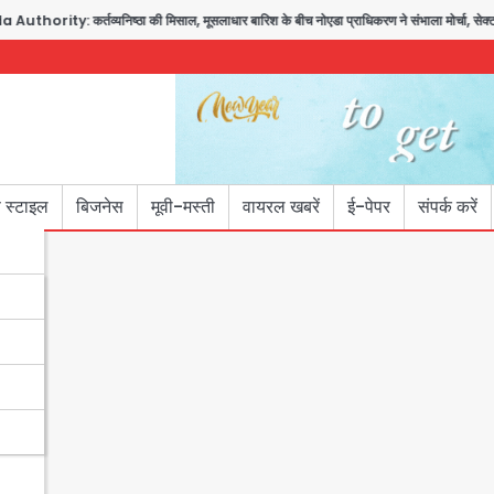
ority: कर्तव्यनिष्ठा की मिसाल, मूसलाधार बारिश के बीच नोएडा प्राधिकरण ने संभाला मोर्चा, सेक्टर 1
 स्टाइल
बिजनेस
मूवी-मस्ती
वायरल खबरें
ई-पेपर
संपर्क करें