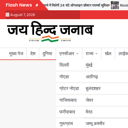
Skip
Flash News
की पहल, अब सिर्फ 30 रुपये में मिलेगी 24 घंटे ऑनलाइन डॉक्टर परामर्श सुविधा
Noida Auth
to
August 7, 2026
content
मुख्य पेज
देश
दुनिया
एनसीआर
राज्य
खेल
लाईफ
दिल्ली
मुंबई
नोएडा
उत्तर प्रदेश
अलीगढ़
ग्रेटर नोएडा
बुलंदशहर
बिहार
गाजियाबाद
जेवर
पंजाब
फरीदाबाद
मेरठ
हरियाणा
गुरूग्राम
जम्मू कश्मीर