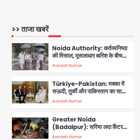
3 स्टार रेटिंग
Felix Hospital Noida:
फेलिक्स हॉस्पिटल और नोएडा लोक मंच
की पहल, अब सिर्फ 30 रुपये में मिलेगी
>> ताजा खबरें
1
Avinash Kumar
24 घंटे ऑनलाइन डॉक्टर परामर्श
सुविधा
Noida Authority: कर्तव्यनिष्ठा
की मिसाल, मूसलाधार बारिश के बीच
नोएडा प्राधिकरण ने संभाला मोर्चा,
Avinash Kumar
सेक्टर 105 आरडब्ल्यूए ने जताया
2
आभार
Türkiye-Pakistan: मक्का में
सऊदी, तुर्की और पाकिस्तान का साझा
रक्षा समझौता, जानें इसके मायने
Avinash Kumar
3
Greater Noida
(Badalpur): सरिया लदा कैंटर
अनियंत्रित होकर घुसा किराना दुकान
Avinash Kumar
4