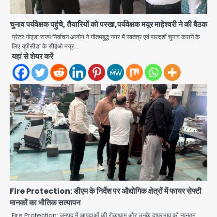
Student protest in Ranchi: छात्र
पुलिस से भिड़े, आंसू गैस और वाटर कैनन का
चुनाव पर्यवेक्षक पहुंचे, तैयारियों को परखा,पर्यवेक्षक मयूर माहेश्वरी ने की बैठक
इस्तेमाल
Avinash Kumar
2
ग्रेटर नोएडा राज्य निर्वाचन आयोग ने गौतमबुद्ध नगर में स्वतंत्र एवं पारदर्शी चुनाव कराने के
लिए यूपीसीडा के सीईओ मयूर…
यहां से शेयर करें
JP Greens Cosmos Society:
सुविधाओं के लिए संघर्ष कर रहे निवासी, गिरता
प्लास्टर और कमजोर सुरक्षा बनी बड़ी चुनौती
Avinash Kumar
3
Greater Noida: बाइक सवार को बचाते
समय निर्माणाधीन नाले में गिरी कार, ड्राइवर
बाल-बाल बचा
Avinash Kumar
4
Noida Cyber Crime: PM मोदी-
सीतारमण के AI डीपफेक वीडियो से नोएडा में
बुजुर्ग से 70 लाख की ठगी
jai hind janab
Fire Protection: डीएम के निर्देश पर औद्योगिक क्षेत्रों में फायर सेफ्टी
5
मानकों का भौतिक सत्यापन
Jeff Bezos Liverpool stake
Fire Protection: जनपद में आपदाओं की रोकथाम और उनके दुष्प्रभाव को न्यूनतम