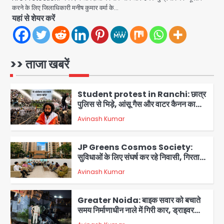
deal: अमेजन फाउंडर और एडुआर्डो सावेरिन
करने के लिए जिलाधिकारी मनीष कुमार वर्मा के…
का निवेश
यहां से शेयर करें
Avinash Kumar
1
Student protest in Ranchi: छात्र
पुलिस से भिड़े, आंसू गैस और वाटर कैनन का
>> ताजा खबरें
इस्तेमाल
Avinash Kumar
2
JP Greens Cosmos Society:
सुविधाओं के लिए संघर्ष कर रहे निवासी, गिरता
प्लास्टर और कमजोर सुरक्षा बनी बड़ी चुनौती
Avinash Kumar
3
Greater Noida: बाइक सवार को बचाते
समय निर्माणाधीन नाले में गिरी कार, ड्राइवर
बाल-बाल बचा
Avinash Kumar
4
Noida Cyber Crime: PM मोदी-
सीतारमण के AI डीपफेक वीडियो से नोएडा में