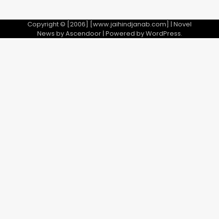
Copyright © [2006] [www.jaihindjanab.com] | Novel
News by
Ascendoor
| Powered by
WordPress
.