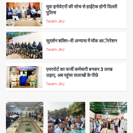
युवा इनोवेटरों की सोच से हाईटेक होगी दिल्ली
पुलिस
Team JHJ
3
सुदर्शन शक्ति-वी अभ्यास में मॉक आॅपरेशन
Team JHJ
4
एयरपोर्ट का फर्जी कर्मचारी बनकर 3 लाख
उड़ाए, अब पहुंचा सलाखों के पीछे
Team JHJ
5
Noida Sector-49: सेक्टर-49 में 18
साल की मेड ने की खुदकुशी, शरीर पर नहीं मिली
कोई बाहरी
Avinash Kumar
1
Rahul Gandhi’s Prayagraj