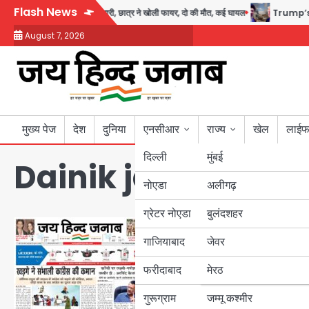
Skip
Flash News
ईलैंड में स्कूल में गोलीबारी, छात्र ने खोली फायर, दो की मौत, कई घायल
Trump’s Dual C
to
August 7, 2026
content
मुख्य पेज
देश
दुनिया
एनसीआर
राज्य
खेल
लाईफ
दिल्ली
मुंबई
Dainik jai hind ja
नोएडा
उत्तर प्रदेश
अलीगढ़
ग्रेटर नोएडा
बुलंदशहर
बिहार
गाजियाबाद
जेवर
पंजाब
फरीदाबाद
मेरठ
हरियाणा
गुरूग्राम
जम्मू कश्मीर