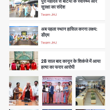
पुरा महादेव से बेटियों के स्वास्थ्य और
सुरक्षा का संदेश
Team JHJ
3
अब पहला स्थान हासिल करना लक्ष्य:
डीएम
Team JHJ
4
28 साल बाद कानून के शिकंजे में आया
हत्या का फरार आरोपी
Team JHJ
5
Thailand school
shooting: थाईलैंड में स्कूल में
गोलीबारी, छात्र ने खोली फायर, दो की
Avinash Kumar
1