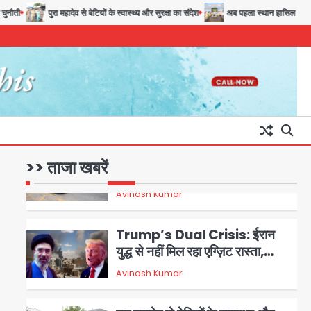
Team JHJ
नौती
पुरा महादेव से बेटियों के स्वास्थ्य और सुरक्षा का संदेश
अब पहला स्थान हासिल करना लक्
4
28 साल बाद कानून के शिकंजे में आया
हत्या का फरार आरोपी
Team JHJ
5
Thailand school
>> ताजा खबरें
shooting: थाईलैंड में स्कूल में
गोलीबारी, छात्र ने खोली फायर, दो की
Avinash Kumar
1
मौत, कई घायल
Trump’s Dual Crisis: ईरान
युद्ध से नहीं मिल रहा एग्ज़िट रास्ता,
जन्मसिद्ध नागरिकता पर सुप्रीम कोर्ट
Avinash Kumar
2
को दी फिर चुनौती