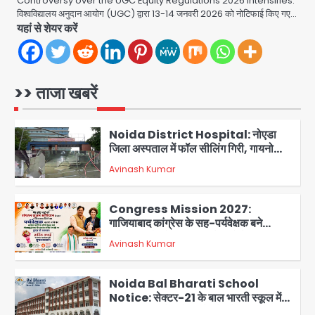
Controversy over the UGC Equity Regulations 2026 intensifies:
बेटी मिराया; केपी ग्राउंड में छात्रों से संवाद,
विश्वविद्यालय अनुदान आयोग (UGC) द्वारा 13-14 जनवरी 2026 को नोटिफाई किए गए…
Avinash Kumar
5
सिर्फ 5 हजार मौजूद
यहां से शेयर करें
Noida Sector 105: हाई कोर्ट जज व पूर्व
कैबिनेट सेक्रेटरी ने बच्चों संग चलाया सफाई
अभियान, 160 किलो कूड़ा हटाया
>> ताजा खबरें
Avinash Kumar
1
Noida District Hospital: नोएडा
जिला अस्पताल में फॉल सीलिंग गिरी, गायनो
OT गैलरी में बड़ा हादसा टला; मरीजों की सुरक्षा
Avinash Kumar
पर उठे सवाल
2
Congress Mission 2027:
गाजियाबाद कांग्रेस के सह-पर्यवेक्षक बने
सतेन्द्र शर्मा, गौतमबुद्धनगर नेताओं ने जताया
Avinash Kumar
आभार
3
Noida Bal Bharati School
Notice: सेक्टर-21 के बाल भारती स्कूल में
बिना खिड़की-वेंटिलेशन बेसमेंट में चल रही थी