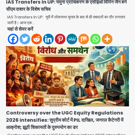
IAS Transfers In UP: यमुना प्राधिकरण के एसीईओ विपिन जैन बने
सीएम दफ्तर के विशेष सचिव
IAS Transfers In UP: यूपी में लोकसभा चुनाव के बाद से ही तबादलों का दौर लगातार
जारी है। आज एक…
यहां से शेयर करें
Noida District Hospital: नोएडा
जिला अस्पताल में फॉल सीलिंग गिरी, गायनो
OT गैलरी में बड़ा हादसा टला; मरीजों की सुरक्षा
Avinash Kumar
पर उठे सवाल
2
Congress Mission 2027:
गाजियाबाद कांग्रेस के सह-पर्यवेक्षक बने
सतेन्द्र शर्मा, गौतमबुद्धनगर नेताओं ने जताया
Avinash Kumar
आभार
3
Noida Bal Bharati School
Notice: सेक्टर-21 के बाल भारती स्कूल में
बिना खिड़की-वेंटिलेशन बेसमेंट में चल रही थी
Avinash Kumar
Controversy over the UGC Equity Regulations
8वीं की क्लास, NCPCR की शिकायत पर
4
2026 intensifies: सुप्रीम कोर्ट में PIL दाखिल, जनरल कैटेगरी में
भेजा नोटिस
आक्रोश; झूठी शिकायतों के दुरुपयोग का डर
Rahul Gandhi Prayagraj Visit:
राहुल गांधी प्रयागराज पहुंचे, साथ में प्रियंका की