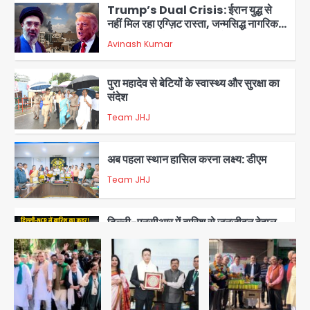
Trump’s Dual Crisis: ईरान युद्ध से
नहीं मिल रहा एग्ज़िट रास्ता, जन्मसिद्ध नागरिकता
पर सुप्रीम कोर्ट को दी फिर चुनौती
Avinash Kumar
3
पुरा महादेव से बेटियों के स्वास्थ्य और सुरक्षा का
संदेश
Team JHJ
4
अब पहला स्थान हासिल करना लक्ष्य: डीएम
Team JHJ
5
दिल्ली-एनसीआर में बारिश से जनजीवन बेहाल,
उत्तराखंड और यूपी में बाढ़ का कहर, गंगा समेत
कई नदियां उफान पर
मोहम्मद इमरान
1
Thailand school shooting:
थाईलैंड में स्कूल में गोलीबारी, छात्र ने खोली