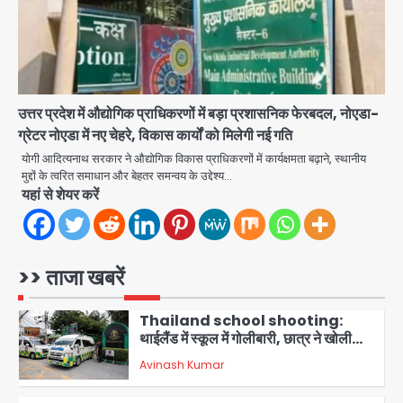
3
पुरा महादेव से बेटियों के स्वास्थ्य और सुरक्षा का
संदेश
Team JHJ
4
उत्तर प्रदेश में औद्योगिक प्राधिकरणों में बड़ा प्रशासनिक फेरबदल, नोएडा-
ग्रेटर नोएडा में नए चेहरे, विकास कार्यों को मिलेगी नई गति
अब पहला स्थान हासिल करना लक्ष्य: डीएम
योगी आदित्यनाथ सरकार ने औद्योगिक विकास प्राधिकरणों में कार्यक्षमता बढ़ाने, स्थानीय
Team JHJ
मुद्दों के त्वरित समाधान और बेहतर समन्वय के उद्देश्य…
5
यहां से शेयर करें
दिल्ली-एनसीआर में बारिश से जनजीवन बेहाल,
उत्तराखंड और यूपी में बाढ़ का कहर, गंगा समेत
कई नदियां उफान पर
मोहम्मद इमरान
>> ताजा खबरें
1
Thailand school shooting:
थाईलैंड में स्कूल में गोलीबारी, छात्र ने खोली
फायर, दो की मौत, कई घायल
Avinash Kumar
2