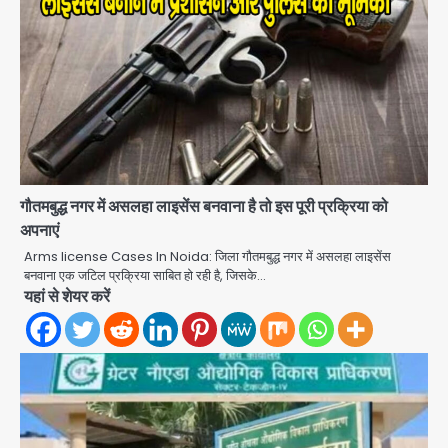
गौतमबुद्ध नगर में असलहा लाइसेंस बनवाना है तो इस पूरी प्रक्रिया को
अपनाएं
Arms license Cases In Noida: जिला गौतमबुद्ध नगर में असलहा लाइसेंस
बनवाना एक जटिल प्रक्रिया साबित हो रही है, जिसके…
Thailand school shooting:
यहां से शेयर करें
थाईलैंड में स्कूल में गोलीबारी, छात्र ने खोली
फायर, दो की मौत, कई घायल
Avinash Kumar
2
Trump’s Dual Crisis: ईरान युद्ध से
नहीं मिल रहा एग्ज़िट रास्ता, जन्मसिद्ध नागरिकता
पर सुप्रीम कोर्ट को दी फिर चुनौती
Avinash Kumar