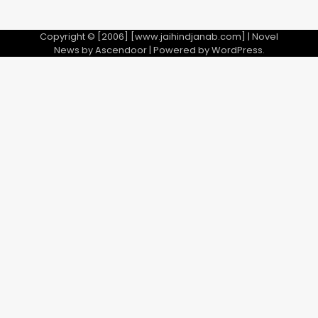
Copyright © [2006] [www.jaihindjanab.com] | Novel
News by
Ascendoor
| Powered by
WordPress
.