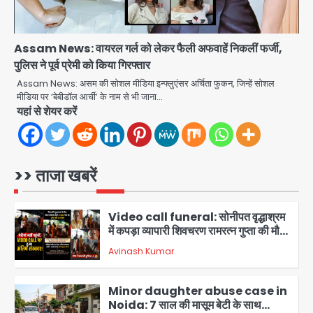
Snatcher: नोएडा में रैपिडो चालक निकला
मोबाइल स्नैचर गैंग का मास्टरमाइंड, जीरा-बॉल
Avinash Kumar
बेचने वालों को बेचता था चोरी के फोन; 8
4
गिरफ्तार, 98 मोबाइल और 450 पार्ट्स बरामद
Assam News: वायरल गर्ल को लेकर फैली अफवाहें निकलीं फर्जी,
Dankaur accident: गंग नहर पटरी मार्ग
पुलिस ने पूर्व प्रेमी को किया गिरफ्तार
पर तेज रफ्तार कार ने ली पति-पत्नी की जान,
Assam News: असम की सोशल मीडिया इन्फ्लुएंसर अर्चिता फुकन, जिन्हें सोशल
गांव में मातम
मीडिया पर ‘बेबीडॉल आर्ची’ के नाम से भी जाना…
Avinash Kumar
5
यहां से शेयर करें
‘Protesting is not anti-
national: मोहन भागवत ने Gen Z को
दिया भरपूर समर्थन, कहा- ये सबसे ईमानदार
>> ताजा खबरें
Avinash Kumar
पीढ़ी है, तार्किक जवाब चाहती है
1
Video call funeral: सोनीपत वृद्धाश्रम
में कपड़ा व्यापारी शिवचरण रामरत्न गुप्ता की मौत:
तीनों बेटियों ने वीडियो कॉल पर देखा अंतिम
Avinash Kumar
संस्कार, भेजे ₹5100; अस्थियां लेने भी नहीं
2
पहुंचीं
Minor daughter abuse case in
Noida: 7 साल की मासूम बेटी के साथ