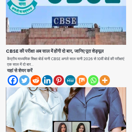
CBSE की परीक्षा अब साल में होंगी दो बार, जानिए पूरा शेड्यूल
केंद्रीय माध्यमिक शिक्षा बोर्ड यानी CBSE अगले साल यानी 2026 से 10वीं बोर्ड की परीक्षाएं
एक साल में दो बार…
Video call funeral: सोनीपत वृद्धाश्रम
यहां से शेयर करें
में कपड़ा व्यापारी शिवचरण रामरत्न गुप्ता की मौत:
तीनों बेटियों ने वीडियो कॉल पर देखा अंतिम
Avinash Kumar
संस्कार, भेजे ₹5100; अस्थियां लेने भी नहीं
2
पहुंचीं
Minor daughter abuse case in
Noida: 7 साल की मासूम बेटी के साथ
अश्लील हरकत करने वाले पिता को मां ने रंगेहाथ
Avinash Kumar
पकड़ा, पुलिस ने किया गिरफ्तार
3
Rapido Driver Mobile