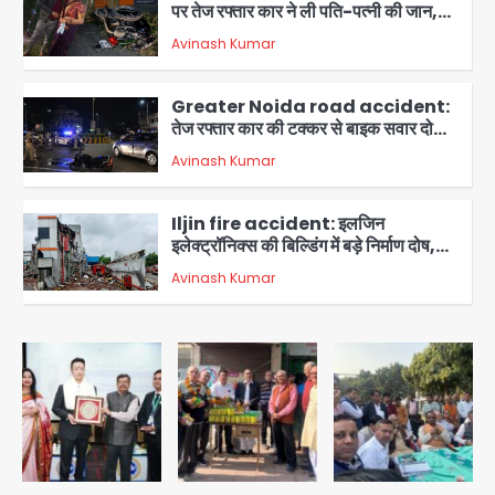
पर तेज रफ्तार कार ने ली पति-पत्नी की जान,
गांव में मातम
Avinash Kumar
3
Greater Noida road accident:
तेज रफ्तार कार की टक्कर से बाइक सवार दो
युवकों की मौत, परिवारों में मातम
Avinash Kumar
4
Iljin fire accident: इलजिन
इलेक्ट्रॉनिक्स की बिल्डिंग में बड़े निर्माण दोष,
कंक्रीट बीम तिरछा; पीडब्ल्यूडी ऑडिट में
Avinash Kumar
चौंकाने वाला खुलासा
5
Minor daughter abuse case in
Noida: 7 साल की मासूम बेटी के साथ
अश्लील हरकत करने वाले पिता को मां ने रंगेहाथ
Avinash Kumar
पकड़ा, पुलिस ने किया गिरफ्तार
1
Rapido Driver Mobile
Snatcher: नोएडा में रैपिडो चालक निकला