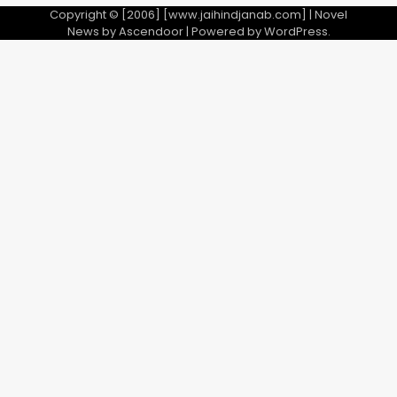
Copyright © [2006] [www.jaihindjanab.com] | Novel
News by
Ascendoor
| Powered by
WordPress
.