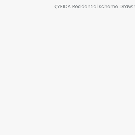
Post
YEIDA Residential scheme Draw: अपना न
navigation