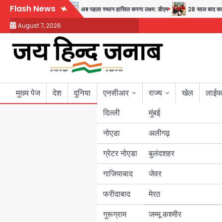
Skip
Flash News
स्वास्थ्य और सुरक्षा का संदेश
अब पहला स्थान हासिल करना लक्ष्य: डीएम
28 साल बाद कानून
to
August 7, 2026
content
मुख्य पेज
देश
दुनिया
एनसीआर
राज्य
खेल
लाईफ
दिल्ली
मुंबई
नोएडा
उत्तर प्रदेश
अलीगढ़
ग्रेटर नोएडा
बुलंदशहर
बिहार
गाजियाबाद
जेवर
पंजाब
फरीदाबाद
मेरठ
हरियाणा
गुरूग्राम
जम्मू कश्मीर