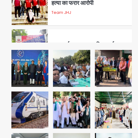
हत्या का फरार आरोपी
Team JHJ
3
डबल मर्डर का मुख्य साजिशकर्ता
क्राइम ब्रांच के हत्थे
Team JHJ
4
रोहित चौधरी गैंग का कुख्यात बदमाश
राजस्थान से गिरफ्तार
Team JHJ
5