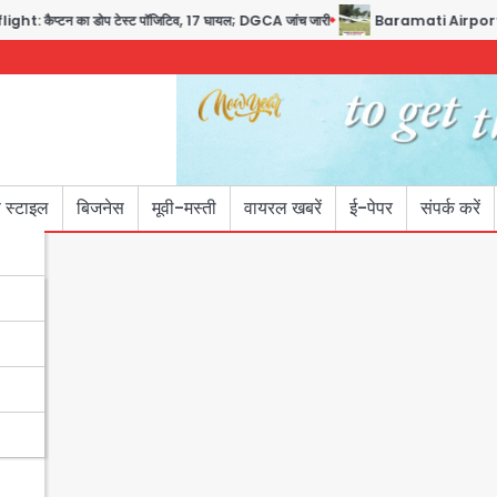
टन का डोप टेस्ट पॉजिटिव, 17 घायल; DGCA जांच जारी
Baramati Airport Plane Crash
 स्टाइल
बिजनेस
मूवी-मस्ती
वायरल खबरें
ई-पेपर
संपर्क करें