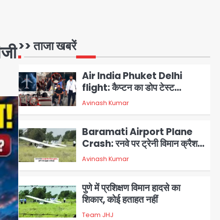
Shooting: सिक्योरिटी गार्ड की
गोली से 17 वर्षीय किशोर की मौत
Avinash Kumar
1
>> ताजा खबरें
पीजी
Air India Phuket Delhi
flight: कैप्टन का डोप टेस्ट
पॉजिटिव, 17 घायल; DGCA जांच
Avinash Kumar
2
जारी
Baramati Airport Plane
Crash: रनवे पर ट्रेनी विमान क्रैश,
जांच शुरू
Avinash Kumar
3
पुणे में प्रशिक्षण विमान हादसे का
शिकार, कोई हताहत नहीं
Team JHJ
4
Greater Noida Gas