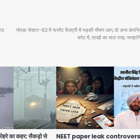
बाद
नोएडा सेक्टर-63 में गारमेंट फैक्ट्री में भड़की भीषण आग, दो अन्य कंपनिय
चपेट में, लाखों का माल राख, जनहानि
 कोहरे का कहर: सैकड़ो से
NEET paper leak controvers