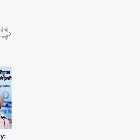
ाँ भी
 नहीं
y: