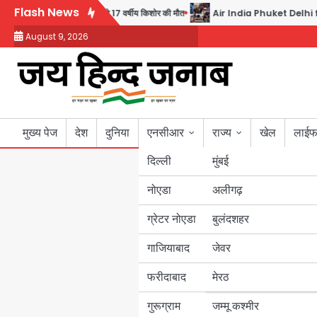
Skip
Flash News
ी गार्ड की गोली से 17 वर्षीय किशोर की मौत
Air India Phuket Delhi flight: कैप्
to
August 9, 2026
content
मुख्य पेज
देश
दुनिया
एनसीआर
राज्य
खेल
लाईफ
दिल्ली
मुंबई
नोएडा
उत्तर प्रदेश
अलीगढ़
ग्रेटर नोएडा
बुलंदशहर
बिहार
गाजियाबाद
जेवर
पंजाब
फरीदाबाद
मेरठ
हरियाणा
गुरूग्राम
जम्मू कश्मीर