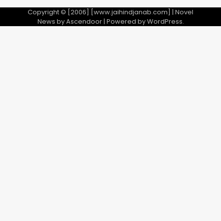
Copyright © [2006] [www.jaihindjanab.com] | Novel
News by
Ascendoor
| Powered by
WordPress
.