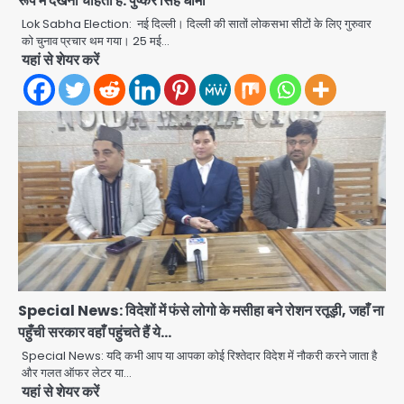
रूप में देखना चाहती है: पुष्कर सिंह धामी
Lok Sabha Election: नई दिल्ली। दिल्ली की सातों लोकसभा सीटों के लिए गुरुवार
को चुनाव प्रचार थम गया। 25 मई…
Air India Phuket Delhi flight:
यहां से शेयर करें
कैप्टन का डोप टेस्ट पॉजिटिव, 17 घायल;
DGCA जांच जारी
Avinash Kumar
2
Baramati Airport Plane Crash:
रनवे पर ट्रेनी विमान क्रैश, जांच शुरू
Avinash Kumar
3
पुणे में प्रशिक्षण विमान हादसे का शिकार, कोई
हताहत नहीं
Team JHJ
4
Special News: विदेशों में फंसे लोगो के मसीहा बने रोशन रतूड़ी, जहाँ ना
पहुँची सरकार वहाँ पहुंचते हैं ये…
Greater Noida Gas
Connection Fraud: बुजुर्ग से वीडियो
Special News: यदि कभी आप या आपका कोई रिश्तेदार विदेश में नौकरी करने जाता है
कॉल पर 9.77 लाख की साइबर फ्रॉड
और गलत ऑफर लेटर या…
Avinash Kumar
5
यहां से शेयर करें