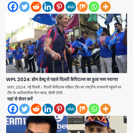
WPL 2024: होम डेब्यू से पहले दिल्ली कैपिटल्स का हुआ भव्य स्वागत
WPL 2024: नई दिल्ली। दिल्ली कैपिटल्स महिला टीम का राष्ट्रीय राजधानी पहुंचने पर
टीम के आधिकारिक फैन क्लब, डीसी टोली…
Gaur Chowk: चार मूर्ति चौक पर चलना
यहां से शेयर करें
हुआ दुश्वार! उखड़ी सड़कें और जलभराव बना
आफत, अंडरपास पर भी खतरा
jai hind janab
2
Brijbhushan sexual assault