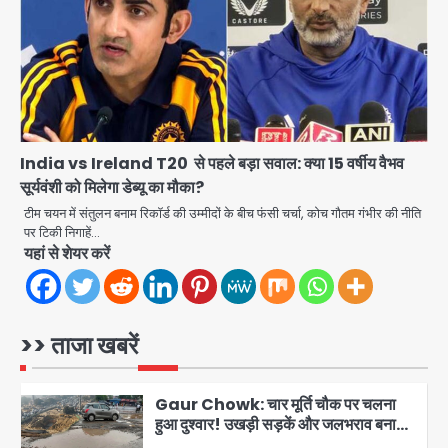
case: बृजभूषण सिंह बोले- संसद जरूर
लौटूंगा, हुई चरित्र हत्या की कोशिश, प्रियंका
jai hind janab
3
गांधी को बरगलाया गया, यौन शोषण नहीं ‘गुड-
बैड टच’ का था मामला
Patna violence: पटना में सड़क हादसे में
युवक की मौत के बाद भड़की हिंसा, उपद्रवियों ने
फूंकीं 10 गाड़ियां, ट्रैफिक पोस्ट और स्लीपर
jai hind janab
बस भी जलाई, NH-30 जाम
4
India vs Ireland T20 से पहले बड़ा सवाल: क्या 15 वर्षीय वैभव
सूर्यवंशी को मिलेगा डेब्यू का मौका?
Green Arch Society: सेविअर ग्रीन
आर्च में दूषित पानी में मिला ई-कोलाई, अथॉरिटी
टीम चयन में संतुलन बनाम रिकॉर्ड की उम्मीदों के बीच फंसी चर्चा, कोच गौतम गंभीर की नीति
ने शुरू की सैंपलिंग जांच
पर टिकी निगाहें…
jai hind janab
5
यहां से शेयर करें
Noida waterlogging: नोएडा में
‘हाईटेक सिटी’ के दावों की खुली पोल,
सेक्टर-95 अंडरपास में 3-4 फीट भरा पानी,
>> ताजा खबरें
Avinash Kumar
आधे घंटे तक फंसी रही एम्बुलेंस
1
Gaur Chowk: चार मूर्ति चौक पर चलना
हुआ दुश्वार! उखड़ी सड़कें और जलभराव बना
आफत, अंडरपास पर भी खतरा