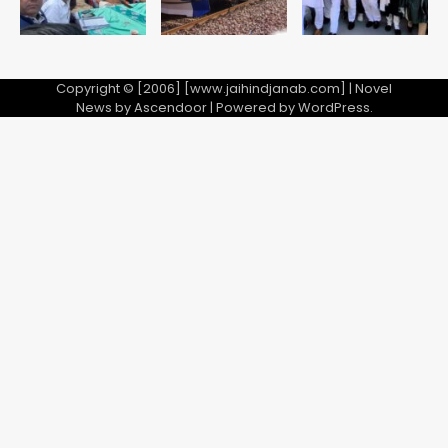
Copyright © [2006] [www.jaihindjanab.com] | Novel
News by
Ascendoor
| Powered by
WordPress
.