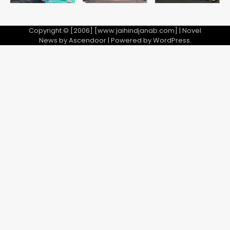
Copyright © [2006] [www.jaihindjanab.com] | Novel
News by
Ascendoor
| Powered by
WordPress
.