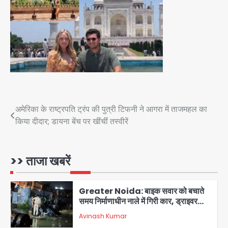
jai hind janab
3
Noida News: नोएडा के 350 किसानों के
लिए बड़ी खुशखबरी
jai hind janab
4
Kerala YouTuber: केरलम में विवादित
बयान देने वाला यूट्यूबर टीजी मोहनदास
गिरफ्तार, डिजिटल डिवाइस जब्त; जंतर-मंतर
Post
अमेरिका के राष्ट्रपति ट्रंप की पुत्री टिफनी ने आगरा में ताजमहल का
jai hind janab
5
प्रदर्शनकारियों पर की थी आपत्तिजनक टिप्पणी
किया दीदार; डायना बेंच पर खींचीं तस्वीरें
navigation
JP Greens Cosmos Society:
सुविधाओं के लिए संघर्ष कर रहे निवासी, गिरता
प्लास्टर और कमजोर सुरक्षा बनी बड़ी चुनौती
>> ताजा खबरें
Avinash Kumar
1
Greater Noida: बाइक सवार को बचाते
समय निर्माणाधीन नाले में गिरी कार, ड्राइवर
बाल-बाल बचा
Avinash Kumar
2