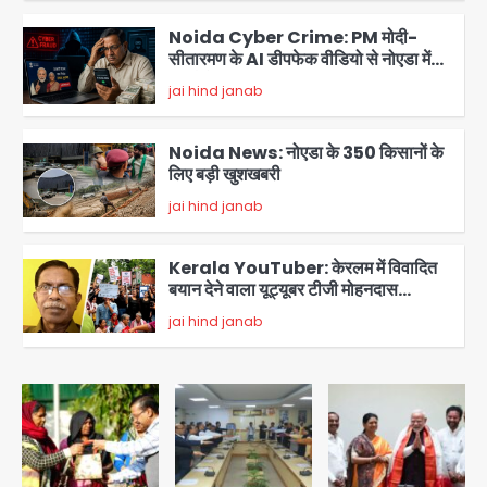
Noida Cyber Crime: PM मोदी-
सीतारमण के AI डीपफेक वीडियो से नोएडा में
बुजुर्ग से 70 लाख की ठगी
jai hind janab
3
Noida News: नोएडा के 350 किसानों के
लिए बड़ी खुशखबरी
jai hind janab
4
Kerala YouTuber: केरलम में विवादित
बयान देने वाला यूट्यूबर टीजी मोहनदास
गिरफ्तार, डिजिटल डिवाइस जब्त; जंतर-मंतर
jai hind janab
5
प्रदर्शनकारियों पर की थी आपत्तिजनक टिप्पणी
JP Greens Cosmos Society:
सुविधाओं के लिए संघर्ष कर रहे निवासी, गिरता
प्लास्टर और कमजोर सुरक्षा बनी बड़ी चुनौती
Avinash Kumar
1