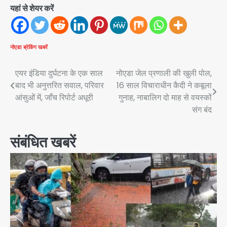
यहां से शेयर करें
नोएडा
ब्रेकिंग खबरें
Post
एयर इंडिया दुर्घटना के एक साल
नोएडा जेल प्रणाली की खुली पोल,
बाद भी अनुत्तरित सवाल, परिवार
16 साल विचाराधीन कैदी ने कबूला
navigation
आंसुओं में, जाँच रिपोर्ट अधूरी
गुनाह, नाबालिग दो माह से वयस्कों
संग बंद
संबंधित खबरें