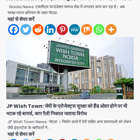
Noida News: एचसीएल फाउंडेशन समाज सेवा में लगातार काम कर रहा है। अब
स्वच्छ भारत अभियान के तहत नोएडा…
Greater Noida: बाइक सवार को बचाते
यहां से शेयर करें
समय निर्माणाधीन नाले में गिरी कार, ड्राइवर
बाल-बाल बचा
Avinash Kumar
2
Noida Cyber Crime: PM मोदी-
सीतारमण के AI डीपफेक वीडियो से नोएडा में
बुजुर्ग से 70 लाख की ठगी
jai hind janab
3
Noida News: नोएडा के 350 किसानों के
लिए बड़ी खुशखबरी
jai hind janab
4
JP Wish Town: जेपी के प्रोजेक्ट्स सुरक्षा को हैंड ओवर होने पर भी
भटक रहे बायर्स, कार रैली निकाल जताया विरोध
Kerala YouTuber: केरलम में विवादित
बयान देने वाला यूट्यूबर टीजी मोहनदास
JP Wish Town News: नोएडा । निर्माण कार्य में देरी सहित अन्य समस्याओं को लेकर
गिरफ्तार, डिजिटल डिवाइस जब्त; जंतर-मंतर
जेपी इंफ्राटेक के खरीदारों ने…
jai hind janab
5
प्रदर्शनकारियों पर की थी आपत्तिजनक टिप्पणी
यहां से शेयर करें