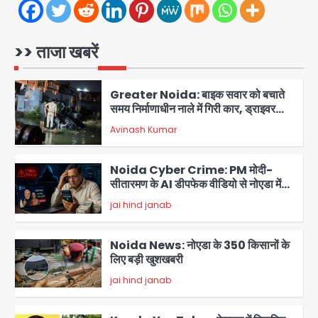
JP Greens Cosmos Society:
सुविधाओं के लिए संघर्ष कर रहे निवासी, गिरता
प्लास्टर और कमजोर सुरक्षा बनी बड़ी चुनौती
>> ताजा खबरें
Avinash Kumar
1
Greater Noida: बाइक सवार को बचाते
समय निर्माणाधीन नाले में गिरी कार, ड्राइवर
बाल-बाल बचा
Avinash Kumar
2
Noida Cyber Crime: PM मोदी-
सीतारमण के AI डीपफेक वीडियो से नोएडा में
बुजुर्ग से 70 लाख की ठगी
jai hind janab
3
Noida News: नोएडा के 350 किसानों के
लिए बड़ी खुशखबरी
jai hind janab
4