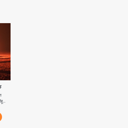
क
त
ंहू…