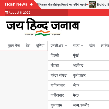
Skip
Flash News
र; जुबीन गर्ग की विरासत और बॉलीवुड सितारों का जमीनी सहयोग
Noida Sector 105: हाई क
to
August 8, 2026
content
मुख्य पेज
देश
दुनिया
एनसीआर
राज्य
खेल
लाईफ
दिल्ली
मुंबई
नोएडा
उत्तर प्रदेश
अलीगढ़
ग्रेटर नोएडा
बुलंदशहर
बिहार
गाजियाबाद
जेवर
पंजाब
फरीदाबाद
मेरठ
हरियाणा
गुरूग्राम
जम्मू कश्मीर