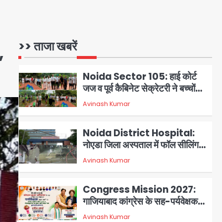
Assam Floods: सलमान खान
नोटिस
का ‘आशियाना’ अभियान – 500
बाढ़रोधी घर, 220 तैयार; जुबीन गर्ग की
Avinash Kumar
1
विरासत और बॉलीवुड सितारों का जमीनी
>> ताजा खबरें
,
सहयोग
Noida Sector 105: हाई कोर्ट
जज व पूर्व कैबिनेट सेक्रेटरी ने बच्चों
संग चलाया सफाई अभियान, 160
Avinash Kumar
2
किलो कूड़ा हटाया
Noida District Hospital:
नोएडा जिला अस्पताल में फॉल सीलिंग
गिरी, गायनो OT गैलरी में बड़ा हादसा
Avinash Kumar
3
टला; मरीजों की सुरक्षा पर उठे सवाल
Congress Mission 2027:
गाजियाबाद कांग्रेस के सह-पर्यवेक्षक
बने सतेन्द्र शर्मा, गौतमबुद्धनगर नेताओं
Avinash Kumar
4
ने जताया आभार