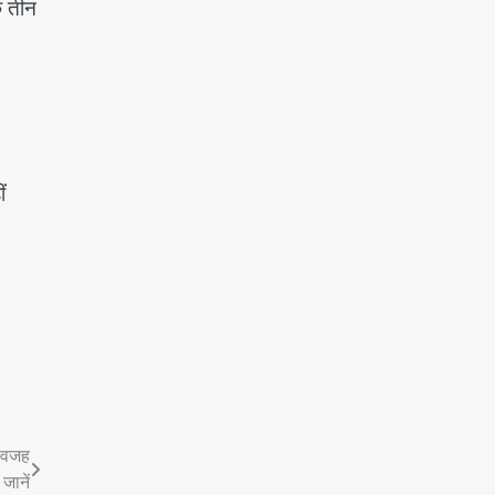
े तीन
ं
ा वजह
 जानें