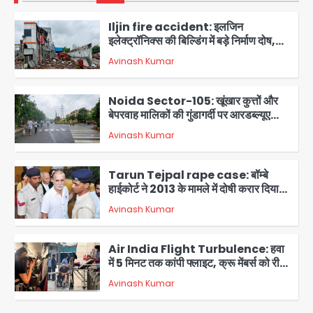
Iljin fire accident: इलजिन
इलेक्ट्रॉनिक्स की बिल्डिंग में बड़े निर्माण दोष,
कंक्रीट बीम तिरछा; पीडब्ल्यूडी ऑडिट में
Avinash Kumar
चौंकाने वाला खुलासा
2
Noida Sector-105: खूंखार कुत्तों और
बेपरवाह मालिकों की गुंडागर्दी पर आरडब्ल्यूए
अध्यक्ष दिव्य कृष्णात्रेय का करारा हमला,
Avinash Kumar
पुलिस-प्राधिकरण से सख्त कार्रवाई की मांग
3
Tarun Tejpal rape case: बॉम्बे
हाईकोर्ट ने 2013 के मामले में दोषी करार दिया,
10 साल की सजा सुनाई
Avinash Kumar
4
Air India Flight Turbulence: हवा
में 5 मिनट तक कांपी फ्लाइट, क्रू मेंबर्स को रीढ़
की हड्डी में गंभीर चोट; नागरिक उड्डयन मंत्री
Avinash Kumar
पहुंचे अस्पताल
5