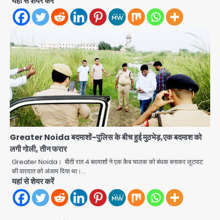
यहां से शेयर करें
2
28 साल बाद कानून के शिकंजे में आया हत्या का
फरार आरोपी
Team JHJ
3
डबल मर्डर का मुख्य साजिशकर्ता क्राइम ब्रांच
के हत्थे
Greater Noida बदमाशों-पुलिस के बीच हुई मुठभेड़,एक बदमाश को
Team JHJ
लगी गोली, तीन फरार
Greater Noida। बीती रात 4 बदमाशों ने एक कैब चालक को बंधक बनाकर लूटपाट
4
की वारदात को अंजाम दिया था।…
यहां से शेयर करें
रोहित चौधरी गैंग का कुख्यात बदमाश राजस्थान
से गिरफ्तार