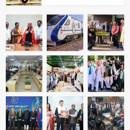
डबल मर्डर का मुख्य साजिशकर्ता क्राइम ब्रांच
के हत्थे
Team JHJ
4
रोहित चौधरी गैंग का कुख्यात बदमाश राजस्थान
से गिरफ्तार
Team JHJ
5
पुरा महादेव से बेटियों के स्वास्थ्य और सुरक्षा का
संदेश
Team JHJ
1