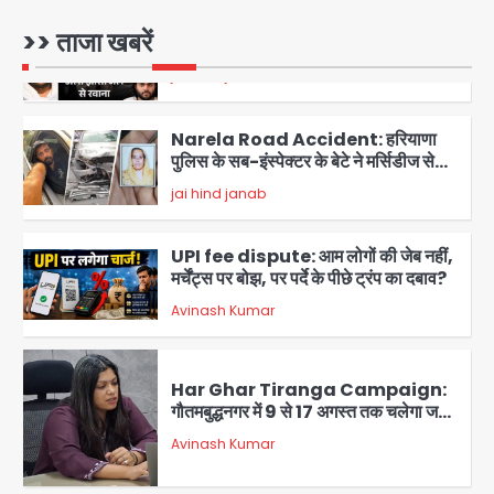
Atiq Ahmed : अबान के जनाजे में उमड़ी
>> ताजा खबरें
भीड़, तोड़ी बैरिकेडिंग; लखनऊ जेल से लखनऊ
पहुंचा उमर
jai hind janab
1
Narela Road Accident: हरियाणा
पुलिस के सब-इंस्पेक्टर के बेटे ने मर्सिडीज से
मारी टक्कर, 70 वर्षीय राहगीर महिला की मौत
jai hind janab
2
UPI fee dispute: आम लोगों की जेब नहीं,
मर्चेंट्स पर बोझ, पर पर्दे के पीछे ट्रंप का दबाव?
Avinash Kumar
3
Har Ghar Tiranga Campaign:
गौतमबुद्धनगर में 9 से 17 अगस्त तक चलेगा जन-
जागरूकता महाअभियान, डीएम ने की समीक्षा
Avinash Kumar
बैठक
4