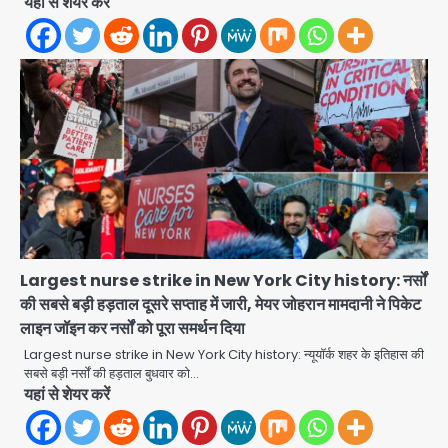
यहां से शेयर करें
Narela Road Accident: हरियाणा
पुलिस के सब-इंस्पेक्टर के बेटे ने मर्सिडीज से
मारी टक्कर, 70 वर्षीय राहगीर महिला की मौत
jai hind janab
2
UPI fee dispute: आम लोगों की जेब नहीं,
मर्चेंट्स पर बोझ, पर पर्दे के पीछे ट्रंप का दबाव?
Avinash Kumar
3
Har Ghar Tiranga Campaign:
गौतमबुद्धनगर में 9 से 17 अगस्त तक चलेगा जन-
जागरूकता महाअभियान, डीएम ने की समीक्षा
Largest nurse strike in New York City history: नर्सों
Avinash Kumar
बैठक
की सबसे बड़ी हड़ताल दूसरे सप्ताह में जारी, मेयर जोहरान मामदानी ने पिकेट
4
लाइन जॉइन कर नर्सों को पूरा समर्थन दिया
Largest nurse strike in New York City history: न्यूयॉर्क शहर के इतिहास की
एंटी-बर्गलरी सेल की बड़ी कामयाबी, चोरी के
सबसे बड़ी नर्सों की हड़ताल बुधवार को…
माल की खरीद-फरोख्त करने वाले गिरोह का
यहां से शेयर करें
भंडाफोड़
Team JHJ
5