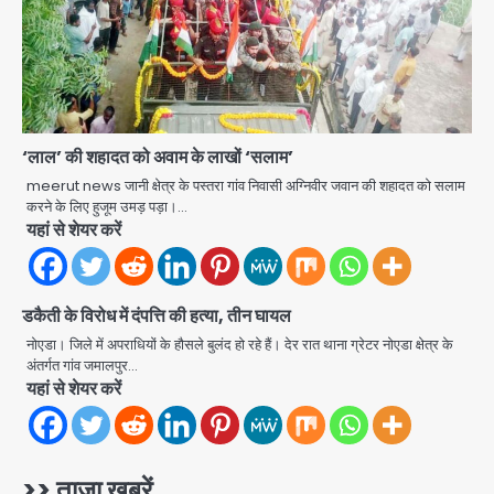
Avinash Kumar
2
Noida Crime News: नोएडा सेक्टर-51
में 15 वर्षीय घरेलू सहायिका का शव पंखे से लटका
मिला
Avinash Kumar
3
‘लाल’ की शहादत को अवाम के लाखों ‘सलाम’
meerut news जानी क्षेत्र के पस्तरा गांव निवासी अग्निवीर जवान की शहादत को सलाम
Noida Crime news: रेप पीड़िता
करने के लिए हुजूम उमड़ पड़ा।…
किशोरी का जिला अस्पताल में हुआ गर्भपात, उधर
यहां से शेयर करें
सेक्टर-49 में महिला को मिली ब्लास्ट की धमकी
Avinash Kumar
4
डकैती के विरोध में दंपत्ति की हत्या, तीन घायल
Ranchi JPSC-JSSC Protest: 16वें
दिन भी आंदोलन जारी, CBI जांच और 14th
नोएडा। जिले में अपराधियों के हौसले बुलंद हो रहे हैं। देर रात थाना ग्रेटर नोएडा क्षेत्र के
Exam रद्द करने की मांग
अंतर्गत गांव जमालपुर…
Avinash Kumar
5
यहां से शेयर करें
Greater Noida Gas
Connection Fraud: बुजुर्ग से वीडियो
कॉल पर 9.77 लाख की साइबर फ्रॉड
>> ताजा खबरें
Avinash Kumar