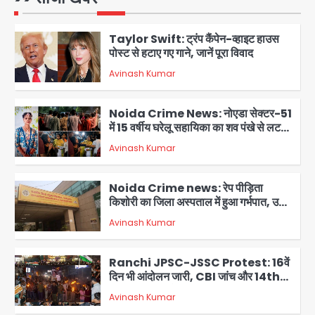
1
Taylor Swift: ट्रंप कैंपेन-व्हाइट हाउस
पोस्ट से हटाए गए गाने, जानें पूरा विवाद
Avinash Kumar
2
Noida Crime News: नोएडा सेक्टर-51
में 15 वर्षीय घरेलू सहायिका का शव पंखे से लटका
मिला
Avinash Kumar
3
Noida Crime news: रेप पीड़िता
किशोरी का जिला अस्पताल में हुआ गर्भपात, उधर
सेक्टर-49 में महिला को मिली ब्लास्ट की धमकी
Avinash Kumar
4
Ranchi JPSC-JSSC Protest: 16वें
दिन भी आंदोलन जारी, CBI जांच और 14th
Exam रद्द करने की मांग
Avinash Kumar
5