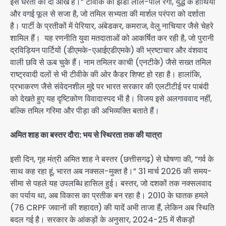
इस धरती की दो आंखें हैं।” टीवीके का झंडा लाल-पीले रंगों, युद्ध के हाथियों
और वगई फूल से सजा है, जो तमिल सभ्यता की मार्शल परंपरा को दर्शाता
है। पार्टी के प्रतीकों में पेरियार, अंबेडकर, कमराज, वेलु नाचियार जैसे चेहरे
शामिल हैं। यह रणनीति युवा मतदाताओं को आकर्षित कर रही है, जो पुरानी
द्रविड़ियन पार्टियों (डीएमके-एआईएडीएमके) की भ्रष्टाचार और वंशवाद
वाली छवि से ऊब चुके हैं। नाम तमिलर काची (एनटीके) जैसे सख्त तमिल
राष्ट्रवादी दलों से भी टीवीके की ओर कैडर शिफ्ट हो रहा है। हालांकि,
प्रभाकरण जैसे संवेदनशील मुद्दे पर भारत सरकार की एलटीटीई पर पाबंदी
को देखते हुए यह दृष्टिकोण विवादास्पद भी है। विजय इसे अलगाववाद नहीं,
बल्कि तमिल गरिमा और पीड़ा की अभिव्यक्ति बताते हैं।
अमित शाह का बस्तर दौरा: भय से स्थिरता तक की यात्रा
इसी दिन, गृह मंत्री अमित शाह ने बस्तर (छत्तीसगढ़) से घोषणा की, “गर्व के
साथ कह रहा हूं, भारत अब नक्सल-मुक्त है।” 31 मार्च 2026 की समय-
सीमा से पहले यह उपलब्धि हासिल हुई। बस्तर, जो दशकों तक नक्सलवाद
का पर्याय था, अब विकास का प्रतीक बन रहा है। 2010 के घातक हमले
(76 CRPF जवानों की शहादत) की यादें अभी ताजा हैं, लेकिन अब स्थिति
बदल गई है। सरकार के आंकड़ों के अनुसार, 2024-25 में सैकड़ों