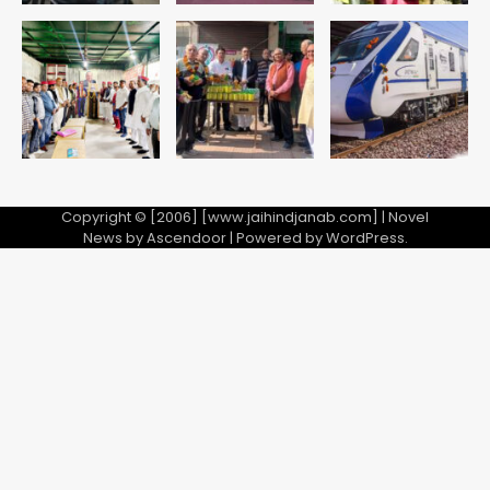
Copyright © [2006] [www.jaihindjanab.com] | Novel
News by
Ascendoor
| Powered by
WordPress
.