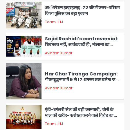
आॅपरेशन ह्यप्रहारह्ण : 72 घंटे में उत्तर-पश्चिम
जिला पुलिस का बड़ा एक्शन
Team JHJ
4
Sajid Rashidi’s controversial:
शिवभक्त नहीं, आतंकवादी हैं’, मौलाना का
कांवड़ियों पर विवादित बयान, BJP विधायक ने
Avinash Kumar
कराई FIR, NSA की मांग
5
Har Ghar Tiranga Campaign:
गौतमबुद्धनगर में 9 से 17 अगस्त तक चलेगा जन-
जागरूकता महाअभियान, डीएम ने की समीक्षा
Avinash Kumar
बैठक
1
एंटी-बर्गलरी सेल की बड़ी कामयाबी, चोरी के
माल की खरीद-फरोख्त करने वाले गिरोह का
भंडाफोड़
Team JHJ
2