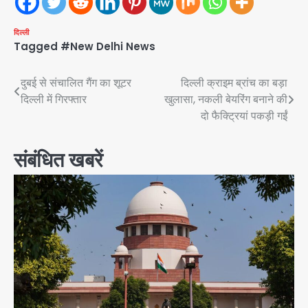
दिल्ली
Tagged
#New Delhi News
Post
दुबई से संचालित गैंग का शूटर
दिल्ली क्राइम ब्रांच का बड़ा
दिल्ली में गिरफ्तार
खुलासा, नकली बेयरिंग बनाने की
navigation
दो फैक्ट्रियां पकड़ी गईं
संबंधित खबरें