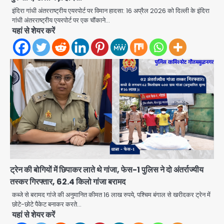
हुआ दुश्वार! उखड़ी सड़कें और जलभराव बना
इंदिरा गांधी अंतरराष्ट्रीय एयरपोर्ट पर विमान हादसा: 16 अप्रैल 2026 को दिल्ली के इंदिरा
आफत, अंडरपास पर भी खतरा
गांधी अंतरराष्ट्रीय एयरपोर्ट पर एक चौंकाने…
jai hind janab
2
यहां से शेयर करें
Brijbhushan sexual assault
case: बृजभूषण सिंह बोले- संसद जरूर
लौटूंगा, हुई चरित्र हत्या की कोशिश, प्रियंका
jai hind janab
3
गांधी को बरगलाया गया, यौन शोषण नहीं ‘गुड-
बैड टच’ का था मामला
Patna violence: पटना में सड़क हादसे में
युवक की मौत के बाद भड़की हिंसा, उपद्रवियों ने
फूंकीं 10 गाड़ियां, ट्रैफिक पोस्ट और स्लीपर
jai hind janab
बस भी जलाई, NH-30 जाम
4
Green Arch Society: सेविअर ग्रीन
आर्च में दूषित पानी में मिला ई-कोलाई, अथॉरिटी
ट्रेन की बोगियों में छिपाकर लाते थे गांजा, फेस-1 पुलिस ने दो अंतर्राज्यीय
ने शुरू की सैंपलिंग जांच
तस्कर गिरफ्तार, 62.4 किलो गांजा बरामद
jai hind janab
5
कब्जे से बरामद गांजे की अनुमानित कीमत 16 लाख रुपये, पश्चिम बंगाल से खरीदकर ट्रेन में
छोटे-छोटे पैकेट बनाकर करते…
Noida waterlogging: नोएडा में
यहां से शेयर करें
‘हाईटेक सिटी’ के दावों की खुली पोल,