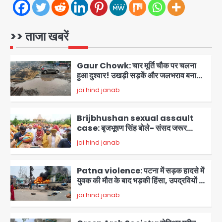
सेक्टर-95 अंडरपास में 3-4 फीट भरा पानी,
Avinash Kumar
आधे घंटे तक फंसी रही एम्बुलेंस
1
>> ताजा खबरें
Gaur Chowk: चार मूर्ति चौक पर चलना
हुआ दुश्वार! उखड़ी सड़कें और जलभराव बना
आफत, अंडरपास पर भी खतरा
jai hind janab
2
Brijbhushan sexual assault
case: बृजभूषण सिंह बोले- संसद जरूर
लौटूंगा, हुई चरित्र हत्या की कोशिश, प्रियंका
jai hind janab
3
गांधी को बरगलाया गया, यौन शोषण नहीं ‘गुड-
बैड टच’ का था मामला
Patna violence: पटना में सड़क हादसे में
युवक की मौत के बाद भड़की हिंसा, उपद्रवियों ने
फूंकीं 10 गाड़ियां, ट्रैफिक पोस्ट और स्लीपर
jai hind janab
बस भी जलाई, NH-30 जाम
4
Green Arch Society: सेविअर ग्रीन
आर्च में दूषित पानी में मिला ई-कोलाई, अथॉरिटी
ने शुरू की सैंपलिंग जांच
jai hind janab