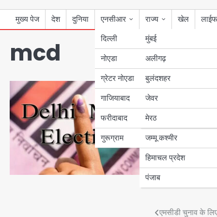
मुख्य पेज
देश
दुनिया
एनसीआर
राज्य
खेल
लाईफ
दिल्ली
मुंबई
mcd
नोएडा
उत्तर प्रदेश
अलीगढ़
ग्रेटर नोएडा
बुलंदशहर
बिहार
गाजियाबाद
जेवर
पंजाब
फरीदाबाद
मेरठ
हरियाणा
गुरूग्राम
जम्मू कश्मीर
हिमाचल प्रदेश
पंजाब
Post
एमसीडी चुनाव के लिए