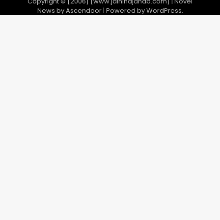
Copyright © [2006] [www.jaihindjanab.com] | Novel
News by
Ascendoor
| Powered by
WordPress
.