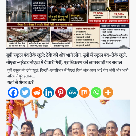
यूपी स्कूल बंद ठेके खुले: ठेके की ओर भागे लोग, यूपी में स्कूल बंद-ठेके खुले,
नोएडा-ग्रेटर नोएडा में दीवारें गिरीं, प्राधिकरण की लापरवाही पर सवाल
यूपी स्कूल बंद ठेके खुले: दिल्ली-एनसीआर में पिछले दिनों और आज आई तेज अंधी और भारी
Atiq Ahmed : अबान के जनाजे में उमड़ी
बारिश ने पूरे इलाके…
भीड़, तोड़ी बैरिकेडिंग; लखनऊ जेल से लखनऊ
यहां से शेयर करें
पहुंचा उमर
jai hind janab
2
Narela Road Accident: हरियाणा
पुलिस के सब-इंस्पेक्टर के बेटे ने मर्सिडीज से
मारी टक्कर, 70 वर्षीय राहगीर महिला की मौत
jai hind janab
3
UPI fee dispute: आम लोगों की जेब नहीं,