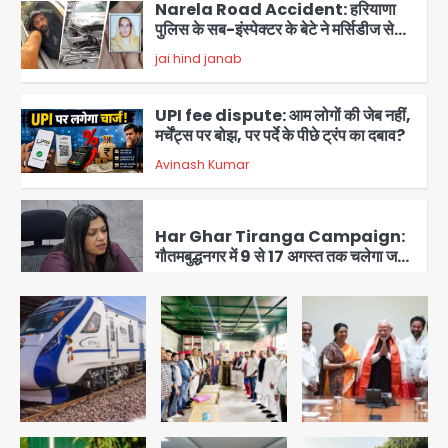
Narela Road Accident: हरियाणा
पुलिस के सब-इंस्पेक्टर के बेटे ने मर्सिडीज से
मारी टक्कर, 70 वर्षीय राहगीर महिला की मौत
jai hind janab
3
UPI fee dispute: आम लोगों की जेब नहीं,
मर्चेंट्स पर बोझ, पर पर्दे के पीछे ट्रंप का दबाव?
Avinash Kumar
4
Har Ghar Tiranga Campaign:
गौतमबुद्धनगर में 9 से 17 अगस्त तक चलेगा जन-
जागरूकता महाअभियान, डीएम ने की समीक्षा
Avinash Kumar
बैठक
5
Rahul Gandhi Prayagraj Visit:
राहुल गांधी प्रयागराज पहुंचे, साथ में प्रियंका की
बेटी मिराया; केपी ग्राउंड में छात्रों से संवाद,
Avinash Kumar
1
सिर्फ 5 हजार मौजूद