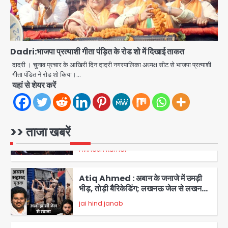
मर्चेंट्स पर बोझ, पर पर्दे के पीछे ट्रंप का दबाव?
Avinash Kumar
4
Dadri:भाजपा प्रत्याशी गीता पंड़ित के रोड शो में दिखाई ताकत
Har Ghar Tiranga Campaign:
दादरी । चुनाव प्रचार के आखिरी दिन दादरी नगरपालिका अध्यक्ष सीट से भाजपा प्रत्याशी
गौतमबुद्धनगर में 9 से 17 अगस्त तक चलेगा जन-
गीता पंडित ने रोड शो किया।…
जागरूकता महाअभियान, डीएम ने की समीक्षा
यहां से शेयर करें
Avinash Kumar
बैठक
5
Rahul Gandhi Prayagraj Visit:
>> ताजा खबरें
राहुल गांधी प्रयागराज पहुंचे, साथ में प्रियंका की
बेटी मिराया; केपी ग्राउंड में छात्रों से संवाद,
Avinash Kumar
1
सिर्फ 5 हजार मौजूद
Atiq Ahmed : अबान के जनाजे में उमड़ी
भीड़, तोड़ी बैरिकेडिंग; लखनऊ जेल से लखनऊ
पहुंचा उमर
jai hind janab
2