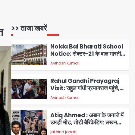
गाजियाबाद कांग्रेस के सह-पर्यवेक्षक
बने सतेन्द्र शर्मा, गौतमबुद्धनगर नेताओं
Avinash Kumar
1
ने जताया आभार
>> ताजा खबरें
Noida Bal Bharati School
त
Notice: सेक्टर-21 के बाल भारती
स्कूल में बिना खिड़की-वेंटिलेशन
Avinash Kumar
2
बेसमेंट में चल रही थी 8वीं की क्लास,
NCPCR की शिकायत पर भेजा
Rahul Gandhi Prayagraj
नोटिस
Visit: राहुल गांधी प्रयागराज पहुंचे,
साथ में प्रियंका की बेटी मिराया; केपी
Avinash Kumar
3
ग्राउंड में छात्रों से संवाद, सिर्फ 5
हजार मौजूद
Atiq Ahmed : अबान के जनाजे में
उमड़ी भीड़, तोड़ी बैरिकेडिंग; लखनऊ
जेल से लखनऊ पहुंचा उमर
jai hind janab
4
Narela Road Accident: