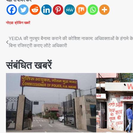
नोएडा
ब्रेकिंग खबरें
Post
YEIDA की गुपचुप बैनामा कराने की कोशिश नाकाम: अधिवक्ताओं के हंगामे क
बिना रजिस्ट्री कराए लौटे अधिकारी
navigation
संबंधित खबरें