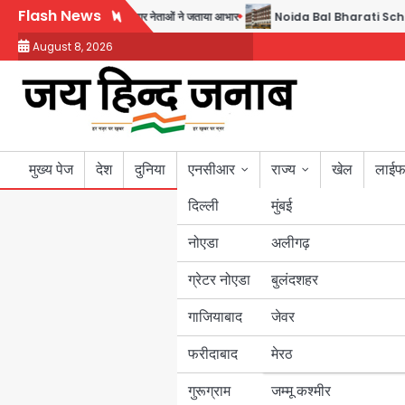
Skip
Flash News
द्र शर्मा, गौतमबुद्धनगर नेताओं ने जताया आभार
Noida Bal Bharati School Notice: सेक्टर
to
August 8, 2026
content
मुख्य पेज
देश
दुनिया
एनसीआर
राज्य
खेल
लाईफ
दिल्ली
मुंबई
नोएडा
उत्तर प्रदेश
अलीगढ़
ग्रेटर नोएडा
बुलंदशहर
बिहार
गाजियाबाद
जेवर
पंजाब
फरीदाबाद
मेरठ
हरियाणा
गुरूग्राम
जम्मू कश्मीर