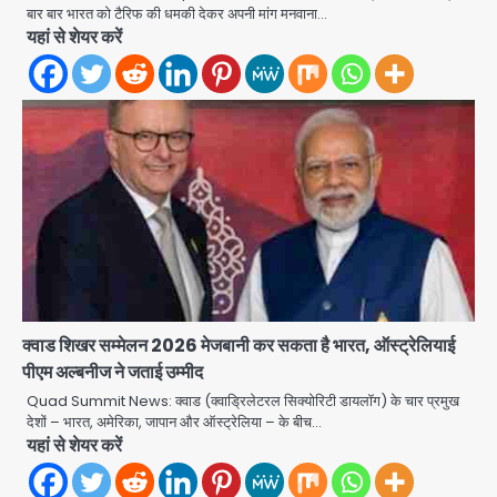
बार बार भारत को टैरिफ की धमकी देकर अपनी मांग मनवाना…
यहां से शेयर करें
Air India Phuket Delhi flight:
कैप्टन का डोप टेस्ट पॉजिटिव, 17 घायल;
DGCA जांच जारी
Avinash Kumar
2
Baramati Airport Plane Crash:
रनवे पर ट्रेनी विमान क्रैश, जांच शुरू
Avinash Kumar
क्वाड शिखर सम्मेलन 2026 मेजबानी कर सकता है भारत, ऑस्ट्रेलियाई
3
पीएम अल्बनीज ने जताई उम्मीद
पुणे में प्रशिक्षण विमान हादसे का शिकार, कोई
Quad Summit News: क्वाड (क्वाड्रिलेटरल सिक्योरिटी डायलॉग) के चार प्रमुख
हताहत नहीं
देशों – भारत, अमेरिका, जापान और ऑस्ट्रेलिया – के बीच…
यहां से शेयर करें
Team JHJ
4