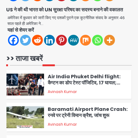
Greater Noida Gas
US ने की थी भारत को UN सुरक्षा परिषद का सदस्य बनाने की वकालत
Connection Fraud: बुजुर्ग से वीडियो
कॉल पर 9.77 लाख की साइबर फ्रॉड
अमेरिका में बुधवार को जारी किए गए दशकों पुराने एक कूटनीतिक संवाद के अनुसार 46
Avinash Kumar
5
साल पहले ही अमेरिका ने…
यहां से शेयर करें
Parshvanath Building
Shooting: सिक्योरिटी गार्ड की गोली से 17
वर्षीय किशोर की मौत
Avinash Kumar
1
>> ताजा खबरें
Air India Phuket Delhi flight:
कैप्टन का डोप टेस्ट पॉजिटिव, 17 घायल;
DGCA जांच जारी
Avinash Kumar
2
Baramati Airport Plane Crash:
रनवे पर ट्रेनी विमान क्रैश, जांच शुरू
Avinash Kumar
3
पुणे में प्रशिक्षण विमान हादसे का शिकार, कोई