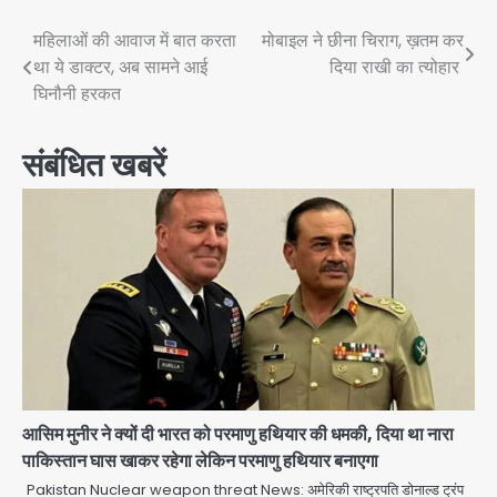
Post
महिलाओं की आवाज में बात करता
मोबाइल ने छीना चिराग, ख़तम कर
था ये डाक्टर, अब सामने आई
दिया राखी का त्योहार
navigation
घिनौनी हरकत
संबंधित खबरें
आसिम मुनीर ने क्यों दी भारत को परमाणु हथियार की धमकी, दिया था नारा
पाकिस्तान घास खाकर रहेगा लेकिन परमाणु हथियार बनाएगा
Pakistan Nuclear weapon threat News: अमेरिकी राष्ट्रपति डोनाल्ड ट्रंप