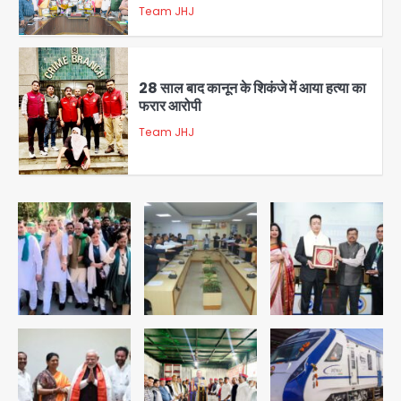
28 साल बाद कानून के शिकंजे में आया हत्या का
फरार आरोपी
Team JHJ
3
डबल मर्डर का मुख्य साजिशकर्ता क्राइम ब्रांच
के हत्थे
Team JHJ
4
रोहित चौधरी गैंग का कुख्यात बदमाश राजस्थान
से गिरफ्तार
Team JHJ