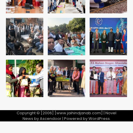
5
पुरा महादेव से बेटियों के स्वास्थ्य और सुरक्षा का
संदेश
Team JHJ
1
अब पहला स्थान हासिल करना लक्ष्य: डीएम
Team JHJ
2
28 साल बाद कानून के शिकंजे में आया हत्या का
फरार आरोपी
Team JHJ
3
Copyright © [2006] [www.jaihindjanab.com] | Novel
News by
Ascendoor
| Powered by
WordPress
.
डबल मर्डर का मुख्य साजिशकर्ता क्राइम ब्रांच