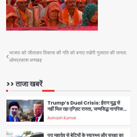
28 साल बाद कानून के शिकंजे में आया हत्या का
फरार आरोपी
Team JHJ
4
Post
भाजपा को जीताकर विकास की गति को बनाए रखेगी गुजरात की जनता:
डबल मर्डर का मुख्य साजिशकर्ता क्राइम ब्रांच
ओमप्रकाश धनखड़
navigation
के हत्थे
Team JHJ
>> ताजा खबरें
5
Trump’s Dual Crisis: ईरान युद्ध से
नहीं मिल रहा एग्ज़िट रास्ता, जन्मसिद्ध नागरिकता
पर सुप्रीम कोर्ट को दी फिर चुनौती
Avinash Kumar
1
पुरा महादेव से बेटियों के स्वास्थ्य और सुरक्षा का