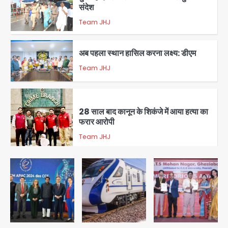
संदेश
Team JHJ
2
अब पहला स्थान हासिल करना लक्ष्य: डीएम
Team JHJ
3
28 साल बाद कानून के शिकंजे में आया हत्या का
फरार आरोपी
Team JHJ
4
डबल मर्डर का मुख्य साजिशकर्ता क्राइम ब्रांच
के हत्थे
Team JHJ