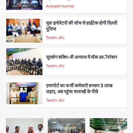
संदेश, बीजेपी का वार
Avinash Kumar
2
युवा इनोवेटरों की सोच से हाईटेक होगी दिल्ली
पुलिस
Team JHJ
3
सुदर्शन शक्ति-वी अभ्यास में मॉक आॅपरेशन
Team JHJ
4
एयरपोर्ट का फर्जी कर्मचारी बनकर 3 लाख
उड़ाए, अब पहुंचा सलाखों के पीछे
Team JHJ
5
Noida Sector-49: सेक्टर-49 में 18
साल की मेड ने की खुदकुशी, शरीर पर नहीं मिली
कोई बाहरी
Avinash Kumar