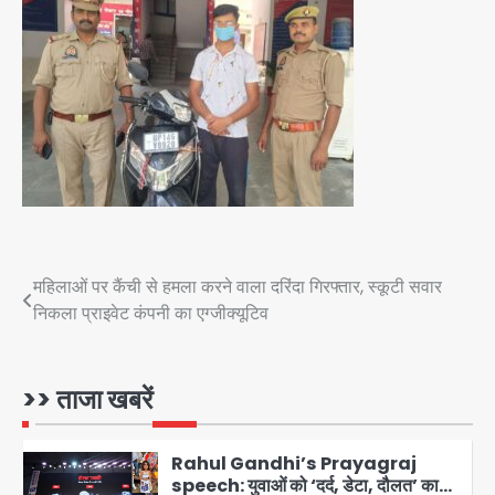
पुलिस
Team JHJ
3
सुदर्शन शक्ति-वी अभ्यास में मॉक आॅपरेशन
Team JHJ
4
एयरपोर्ट का फर्जी कर्मचारी बनकर 3 लाख
उड़ाए, अब पहुंचा सलाखों के पीछे
Post
महिलाओं पर कैंची से हमला करने वाला दरिंदा गिरफ्तार, स्कूटी सवार
Team JHJ
5
निकला प्राइवेट कंपनी का एग्जीक्यूटिव
navigation
Noida Sector-49: सेक्टर-49 में 18
साल की मेड ने की खुदकुशी, शरीर पर नहीं मिली
कोई बाहरी
>> ताजा खबरें
Avinash Kumar
1
Rahul Gandhi’s Prayagraj
speech: युवाओं को ‘दर्द, डेटा, दौलत’ का