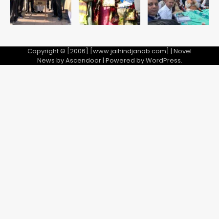
Copyright © [2006] [www.jaihindjanab.com] | Novel
News by
Ascendoor
| Powered by
WordPress
.