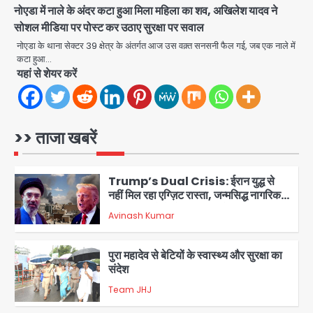
Team JHJ
नोएडा में नाले के अंदर कटा हुआ मिला महिला का शव, अखिलेश यादव ने
सोशल मीडिया पर पोस्ट कर उठाए सुरक्षा पर सवाल
4
नोएडा के थाना सेक्टर 39 क्षेत्र के अंतर्गत आज उस वक़्त सनसनी फैल गई, जब एक नाले में
कटा हुआ…
यहां से शेयर करें
डबल मर्डर का मुख्य साजिशकर्ता क्राइम ब्रांच
के हत्थे
Team JHJ
>> ताजा खबरें
5
Trump’s Dual Crisis: ईरान युद्ध से
नहीं मिल रहा एग्ज़िट रास्ता, जन्मसिद्ध नागरिकता
पर सुप्रीम कोर्ट को दी फिर चुनौती
Avinash Kumar
1
पुरा महादेव से बेटियों के स्वास्थ्य और सुरक्षा का
संदेश
Team JHJ
2