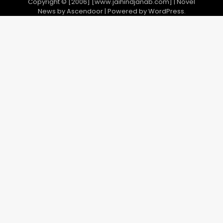
Copyright © [2006] [www.jaihindjanab.com] | Novel
News by
Ascendoor
| Powered by
WordPress
.