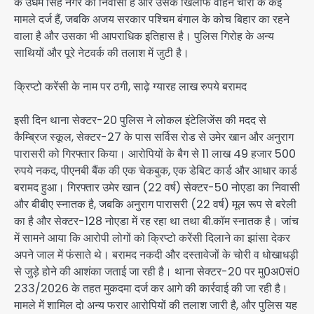
के उधम सिंह नगर का निवासी है और उसके खिलाफ वाहन चोरी के कई
मामले दर्ज हैं, जबकि अजय सरकार पश्चिम बंगाल के कोच बिहार का रहने
वाला है और उसका भी आपराधिक इतिहास है। पुलिस गिरोह के अन्य
साथियों और पूरे नेटवर्क की तलाश में जुटी है।
क्रिप्टो करेंसी के नाम पर ठगी, साढ़े ग्यारह लाख रुपये बरामद
इसी दिन थाना सेक्टर-20 पुलिस ने लोकल इंटेलिजेंस की मदद से
कैम्ब्रिज स्कूल, सेक्टर-27 के पास सर्विस रोड से उमेर खान और अनुराग
पारासरी को गिरफ्तार किया। आरोपियों के बैग से 11 लाख 49 हजार 500
रुपये नकद, पीएनबी बैंक की एक चेकबुक, एक डेबिट कार्ड और आधार कार्ड
बरामद हुआ। गिरफ्तार उमेर खान (22 वर्ष) सेक्टर-50 नोएडा का निवासी
और बीबीए स्नातक है, जबकि अनुराग पारासरी (22 वर्ष) मूल रूप से बरेली
का है और सेक्टर-128 नोएडा में रह रहा था तथा बी.कॉम स्नातक है। जांच
में सामने आया कि आरोपी लोगों को क्रिप्टो करेंसी दिलाने का झांसा देकर
अपने जाल में फंसाते थे। बरामद नकदी और दस्तावेजों के चोरी व धोखाधड़ी
से जुड़े होने की आशंका जताई जा रही है। थाना सेक्टर-20 पर मु0अ0सं0
233/2026 के तहत मुकदमा दर्ज कर आगे की कार्रवाई की जा रही है।
मामले में शामिल दो अन्य फरार आरोपियों की तलाश जारी है, और पुलिस यह