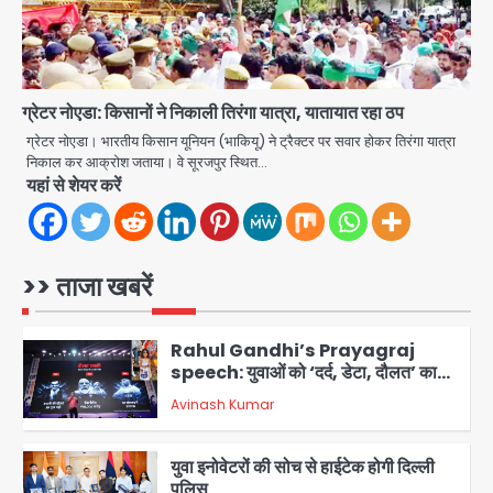
Team JHJ
4
एयरपोर्ट का फर्जी कर्मचारी बनकर 3 लाख
ग्रेटर नोएडा: किसानों ने निकाली तिरंगा यात्रा, यातायात रहा ठप
उड़ाए, अब पहुंचा सलाखों के पीछे
ग्रेटर नोएडा। भारतीय किसान यूनियन (भाकियू) ने ट्रैक्टर पर सवार होकर तिरंगा यात्रा
Team JHJ
5
निकाल कर आक्रोश जताया। वे सूरजपुर स्थित…
यहां से शेयर करें
Noida Sector-49: सेक्टर-49 में 18
साल की मेड ने की खुदकुशी, शरीर पर नहीं मिली
कोई बाहरी
Avinash Kumar
1
>> ताजा खबरें
Rahul Gandhi’s Prayagraj
speech: युवाओं को ‘दर्द, डेटा, दौलत’ का
संदेश, बीजेपी का वार
Avinash Kumar
2
युवा इनोवेटरों की सोच से हाईटेक होगी दिल्ली
पुलिस