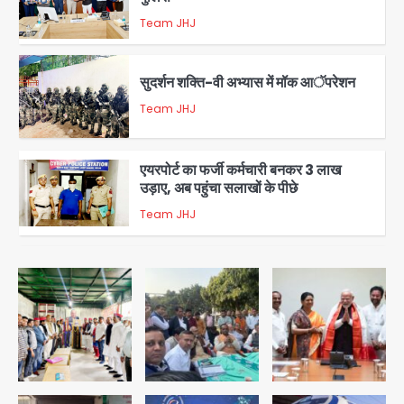
Team JHJ
3
सुदर्शन शक्ति-वी अभ्यास में मॉक आॅपरेशन
Team JHJ
4
एयरपोर्ट का फर्जी कर्मचारी बनकर 3 लाख
उड़ाए, अब पहुंचा सलाखों के पीछे
Team JHJ
5
Noida Sector-49: सेक्टर-49 में 18
साल की मेड ने की खुदकुशी, शरीर पर नहीं मिली
कोई बाहरी
Avinash Kumar
1
Rahul Gandhi’s Prayagraj
speech: युवाओं को ‘दर्द, डेटा, दौलत’ का
संदेश, बीजेपी का वार
Avinash Kumar
2