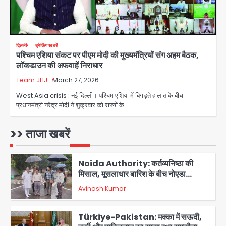
Greater Noida (Badalpur):
सरिया लदा कैंटर अनियंत्रित होकर घुसा
किराना दुकान में , ड्राइवर की मौत
Avinash Kumar
4
दिल्ली
ब्रेकिंग खबरें
पश्चिम एशिया संकट पर पीएम मोदी की मुख्यमंत्रियों संग अहम बैठक,
DC Movie Review: लोकेश कनगराज की
लॉकडाउन की अफवाहें निराधार
एक्टिंग डेब्यू फिल्म विजुअली स्ट्राइकिंग लेकिन
स्क्रीनप्ले में कमजोर, लेकिन कहानी अधूरी रह
Team JHJ
March 27, 2026
Avinash Kumar
5
गई, 3 स्टार रेटिंग
West Asia crisis : नई दिल्ली। पश्चिम एशिया में बिगड़ते हालात के बीच
प्रधानमंत्री नरेंद्र मोदी ने शुक्रवार को राज्यों के…
Felix Hospital Noida: फेलिक्स
हॉस्पिटल और नोएडा लोक मंच की पहल, अब
सिर्फ 30 रुपये में मिलेगी 24 घंटे ऑनलाइन
>> ताजा खबरें
Avinash Kumar
1
डॉक्टर परामर्श सुविधा
Noida Authority: कर्तव्यनिष्ठा की
मिसाल, मूसलाधार बारिश के बीच नोएडा
प्राधिकरण ने संभाला मोर्चा, सेक्टर 105
Avinash Kumar
आरडब्ल्यूए ने जताया आभार
2
Türkiye-Pakistan: मक्का में सऊदी,