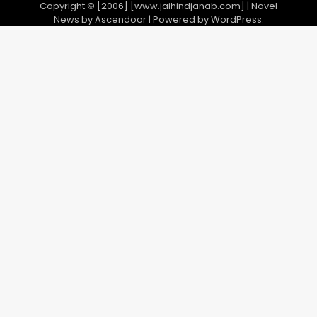
Copyright © [2006] [www.jaihindjanab.com] | Novel
News by
Ascendoor
| Powered by
WordPress
.