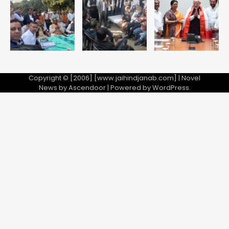
Team JHJ
5
Copyright © [2006] [www.jaihindjanab.com] | Novel
News by
Ascendoor
| Powered by
WordPress
.