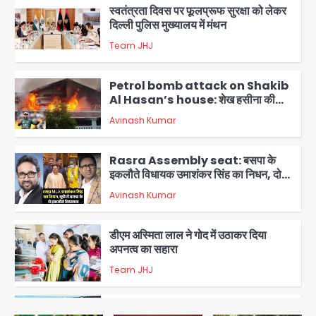
स्वतंत्रता दिवस पर फूलप्रूफ सुरक्षा को लेकर
दिल्ली पुलिस मुख्यालय में मंथन
Team JHJ
2
Petrol bomb attack on Shakib
Al Hasan’s house: शेख हसीना की
वर्चुअल प्रेस कॉन्फ्रेंस में जुड़ने पर भड़का
Avinash Kumar
गुस्सा, शाकिब अल हसन के मगुरा स्थित घर पर
3
पेट्रोल बम से हमला
Rasra Assembly seat: बसपा के
इकलौते विधायक उमाशंकर सिंह का निधन, दो
साल से कैंसर से जूझ रहे थे
Avinash Kumar
4
डीएम अस्मिता लाल ने गोद में उठाकर दिया
अपनत्व का सहारा
Team JHJ
5
आॅपरेशन विस्टा 1.0: वीजा शर्तों का उल्लंघन